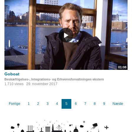
01:08
Goboat
Beskæftigelses-, Integrations- og Erhvervsforvaltningen ekstern
1.710 views
29. november 2017
Forrige
1
2
3
4
5
6
7
8
9
Næste