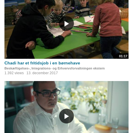
01:17
Chadi har et fritidsjob i en børnehave
Beskæftigelses-, Integrations- og Erhvervsforvaltningen ekstern
1.392 views
13. december 2017