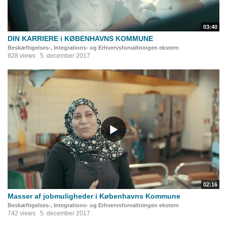
03:40
DIN KARRIERE i KØBENHAVNS KOMMUNE
Beskæftigelses-, Integrations- og Erhvervsforvaltningen ekstern
828 views
5. december 2017
02:16
Masser af jobmuligheder i Københavns Kommune
Beskæftigelses-, Integrations- og Erhvervsforvaltningen ekstern
742 views
5. december 2017