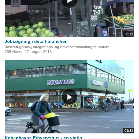
03:11
Jobsøgning i detail-branchen
Beskæftigelses-, Integrations- og Erhvervsforvaltningen ekstern
765 views
27. august 2018
01:31
Københavns Erhvervshus - en vigtig...