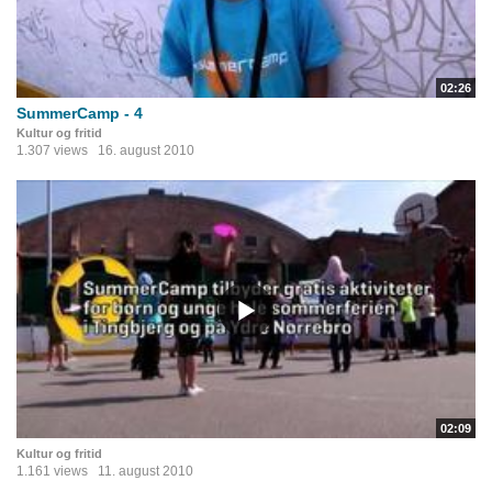
02:26
SummerCamp - 4
Kultur og fritid
1.307 views
16. august 2010
02:09
Kultur og fritid
1.161 views
11. august 2010