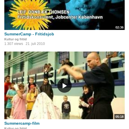
02:36
SummerCamp - Fritidsjob
Kultur og fritid
1.307 views
21. juli 2010
05:18
Summercamp-film
Kultur og fritid