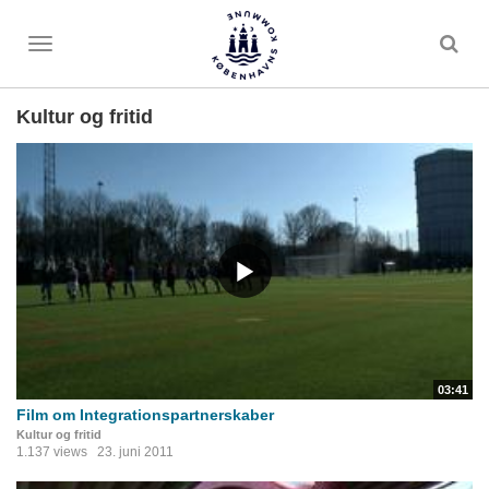
Toggle
menu
Kultur og fritid
03:41
Film om Integrationspartnerskaber
Kultur og fritid
1.137 views
23. juni 2011