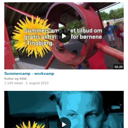
02:20
Summercamp - workcamp
Kultur og fritid
1.140 views
3. august 2010