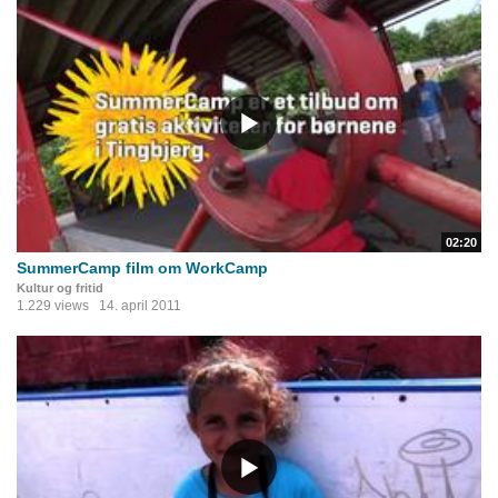
02:20
SummerCamp film om WorkCamp
Kultur og fritid
1.229 views
14. april 2011