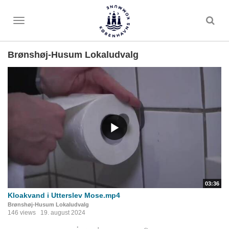
Toggle
menu
Brønshøj-Husum Lokaludvalg
03:36
Kloakvand i Utterslev Mose.mp4
Brønshøj-Husum Lokaludvalg
146 views
19. august 2024