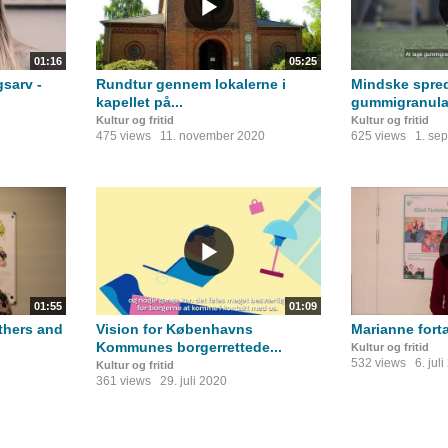
01:16
05:25
sarv -
Rundtur gennem lokalerne i
Mindske spred
kapellet på...
gummigranula
Kultur og fritid
Kultur og fritid
475 views
11. november 2020
625 views
1. se
01:55
01:09
rthers and
Vision for Københavns
Marianne fort
Kommunes borgerrettede...
Kultur og fritid
532 views
6. jul
Kultur og fritid
361 views
29. juli 2020