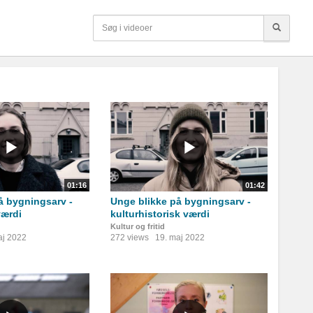
01:16
01:42
å bygningsarv -
Unge blikke på bygningsarv -
værdi
kulturhistorisk værdi
Kultur og fritid
aj 2022
272 views
19. maj 2022