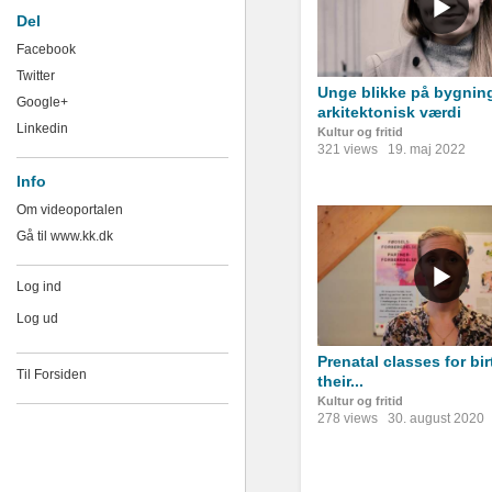
Del
Facebook
Twitter
Unge blikke på bygning
Google+
arkitektonisk værdi
Linkedin
Kultur og fritid
321 views
19. maj 2022
Info
Om videoportalen
Gå til www.kk.dk
Log ind
Log ud
Prenatal classes for bi
Til Forsiden
their...
Kultur og fritid
278 views
30. august 2020