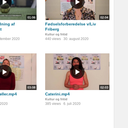
01:06
02:04
ning af
Fødselsforberedelse v/Liv
t
Friberg
Kultur og fritid
ptember 2020
440 views
30. august 2020
03:08
02:03
æller.mp4
Caterini.mp4
Kultur og fritid
i 2020
385 views
6. juli 2020