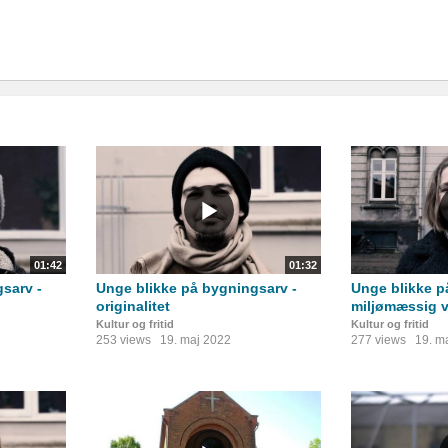
01:42
01:32
sarv -
Unge blikke på bygningsarv -
Unge blikke p
originalitet
miljømæssig 
Kultur og fritid
Kultur og fritid
253 views
19. maj 2022
277 views
19. m