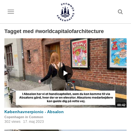
Toggle
menu
Tagget med #worldcapitalofarchitecture
00:42
Københavnerpicnic - Absalon
Copenhagen in Common
302 views
17. maj 2023