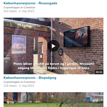
Københavnerpicnic - Rosengade
Copenhagen in Common
310 views
3. maj 2023
00:51
Københavnerpicnic - Bispebjerg
Copenhagen in Common
216 views
3. maj 2023