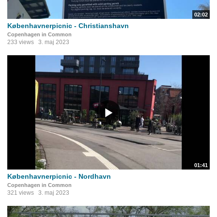
02:02
Københavnerpicnic - Christianshavn
Copenhagen in Common
233 views
3. maj 2023
01:41
Københavnerpicnic - Nordhavn
Copenhagen in Common
321 views
3. maj 2023