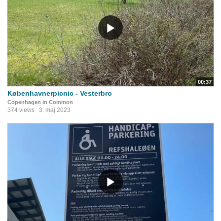
00:37
Københavnerpicnic - Vesterbro
Copenhagen in Common
374 views
3. maj 2023