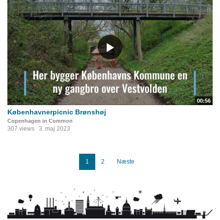
00:56
Københavnerpicnic Brønshøj
Copenhagen in Common
307 views
3. maj 2023
1
2
Næste