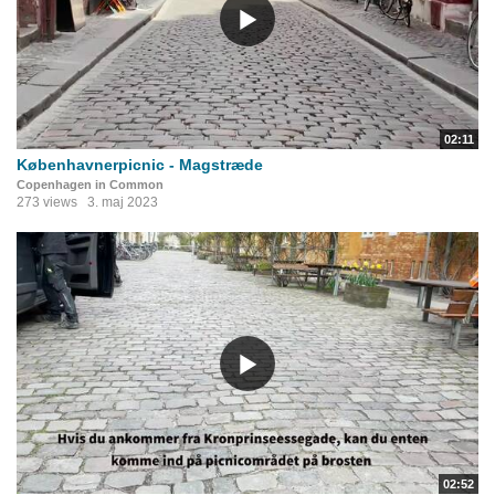
02:11
Københavnerpicnic - Magstræde
Copenhagen in Common
273 views
3. maj 2023
02:52