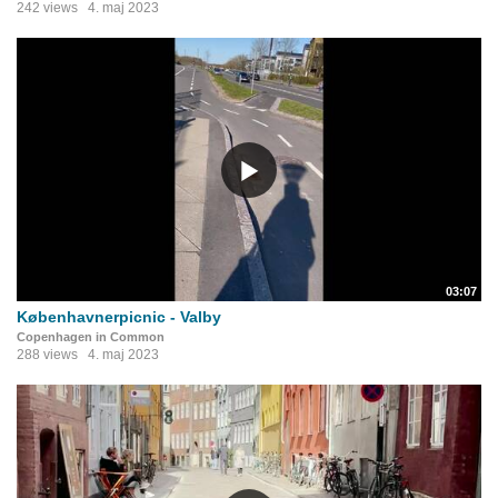
242 views
4. maj 2023
03:07
Københavnerpicnic - Valby
Copenhagen in Common
288 views
4. maj 2023