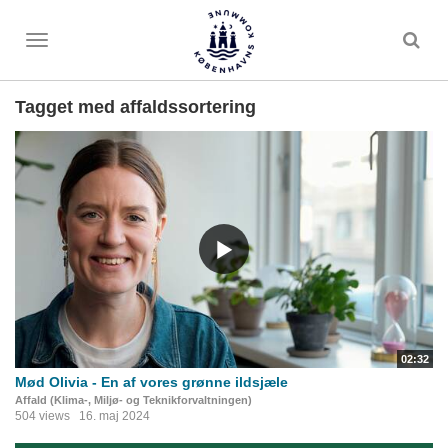
Toggle
menu
Tagget med affaldssortering
02:32
Mød Olivia - En af vores grønne ildsjæle
Affald (Klima-, Miljø- og Teknikforvaltningen)
504 views
16. maj 2024