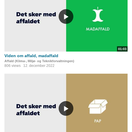
01:03
Viden om affald, madaffald
Affald (Klima-, Miljø- og Teknikforvaltningen)
806 views
12. december 2022