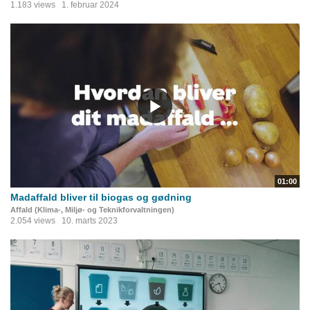
1.183 views
1. februar 2024
01:00
Madaffald bliver til biogas og gødning
Affald (Klima-, Miljø- og Teknikforvaltningen)
2.054 views
10. marts 2023