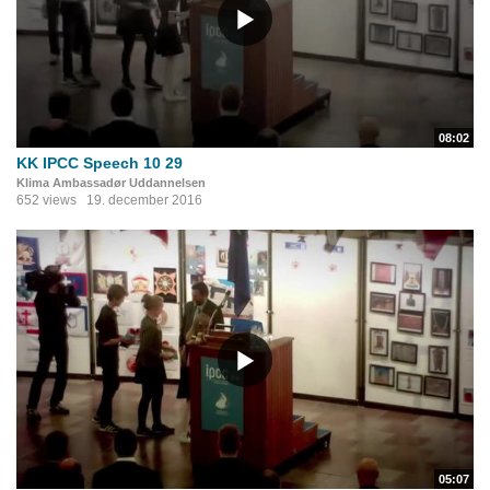
08:02
KK IPCC Speech 10 29
Klima Ambassadør Uddannelsen
652 views
19. december 2016
05:07