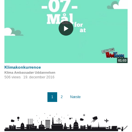
01:03
Klimakonkurrence
Klima Ambassadør Uddannelsen
506 views
19. december 2016
1
2
Næste