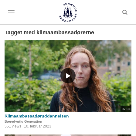
Toggle
menu
Tagget med klimaambassadørerne
02:02
Klimaambassadøruddannelsen
Bæredygtig Generation
551 views
10. februar 2023