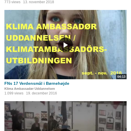
773 views
13. november 2018
04:13
FNs 17 Verdensmål i Børnehøjde
Klima Ambassadør Uddannelsen
1.099 views
19. december 2016