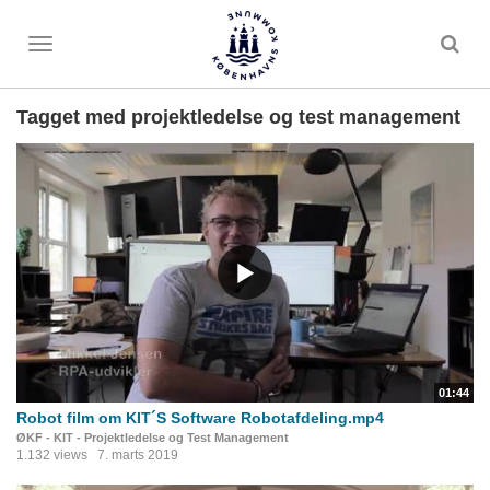
Toggle
menu
Tagget med projektledelse og test management
01:44
Robot film om KIT´S Software Robotafdeling.mp4
ØKF - KIT - Projektledelse og Test Management
1.132 views
7. marts 2019