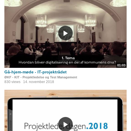
01:03
Gå-hjem-møde - IT-projektrådet
ØKF - KIT - Projektledelse og Test Management
830 views
14. november 2018