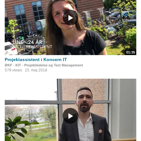
01:35
Projektassistent i Koncern IT
ØKF - KIT - Projektledelse og Test Management
579 views
15. maj 2018