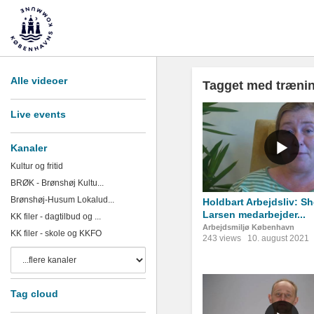
Alle videoer
Tagget med trænin
Live events
Kanaler
Kultur og fritid
BRØK - Brønshøj Kultu...
Brønshøj-Husum Lokalud...
Holdbart Arbejdsliv: Sh
Larsen medarbejder...
KK filer - dagtilbud og ...
Arbejdsmiljø København
KK filer - skole og KKFO
243 views
10. august 2021
Tag cloud