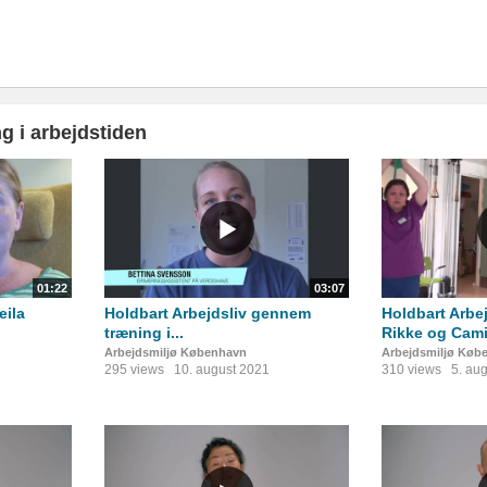
g i arbejdstiden
01:22
03:07
eila
Holdbart Arbejdsliv gennem
Holdbart Arbej
træning i...
Rikke og Camil
Arbejdsmiljø København
Arbejdsmiljø Køb
295 views
10. august 2021
310 views
5. au