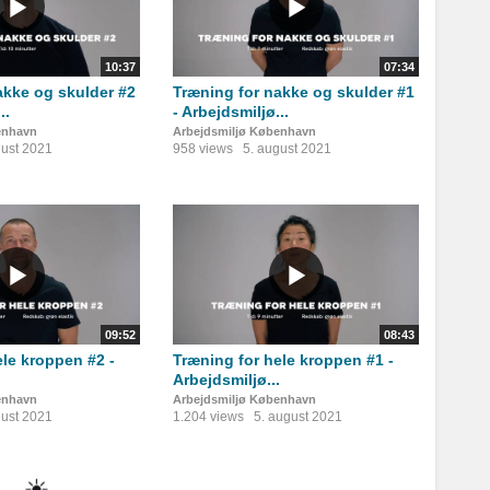
10:37
07:34
akke og skulder #2
Træning for nakke og skulder #1
..
- Arbejdsmiljø...
enhavn
Arbejdsmiljø København
gust 2021
958 views
5. august 2021
09:52
08:43
ele kroppen #2 -
Træning for hele kroppen #1 -
.
Arbejdsmiljø...
enhavn
Arbejdsmiljø København
gust 2021
1.204 views
5. august 2021