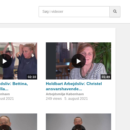
02:10
01:49
dsliv: Bettina,
Holdbart Arbejdsliv: Christel
la...
ansvarshavende...
enhavn
Arbejdsmiljø København
gust 2021
249 views
5. august 2021