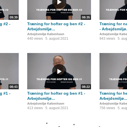
09:39
08:35
g #2 -
Træning for hofter og ben #2 -
Træning for n
Arbejdsmiljø...
- Arbejdsmiljø.
Arbejdsmiljø København
Arbejdsmiljø Køb
440 views
5. august 2021
943 views
5. au
08:43
08:22
g #1 -
Træning for hofter og ben #1 -
Træning for h
Arbejdsmiljø...
Arbejdsmiljø..
Arbejdsmiljø København
Arbejdsmiljø Køb
413 views
5. august 2021
756 views
5. au