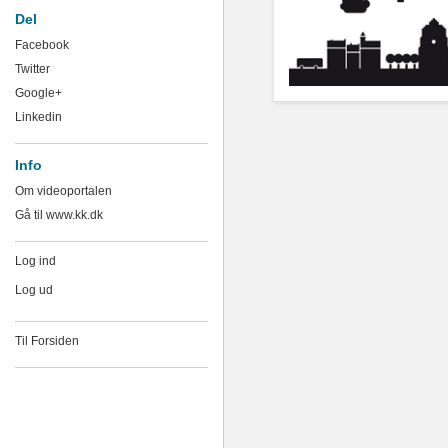
Del
Facebook
Twitter
Google+
Linkedin
Info
Om videoportalen
Gå til www.kk.dk
Log ind
Log ud
Til Forsiden