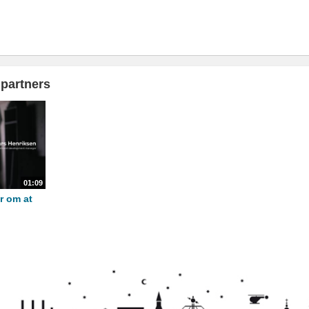
partners
01:09
r om at