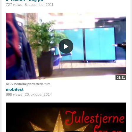
727 views
8. december 2011
01:31
KBS Medarbejderrettede film
mobitest
690 views
20. oktober 2014