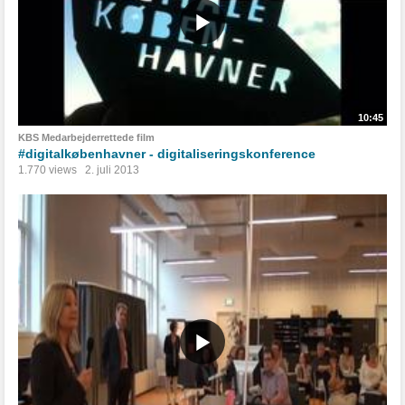
10:45
KBS Medarbejderrettede film
#digitalkøbenhavner - digitaliseringskonference
1.770 views
2. juli 2013