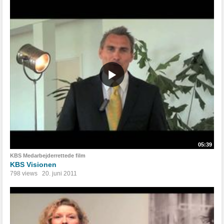
05:39
KBS Medarbejderrettede film
KBS Visionen
798 views
20. juni 2011