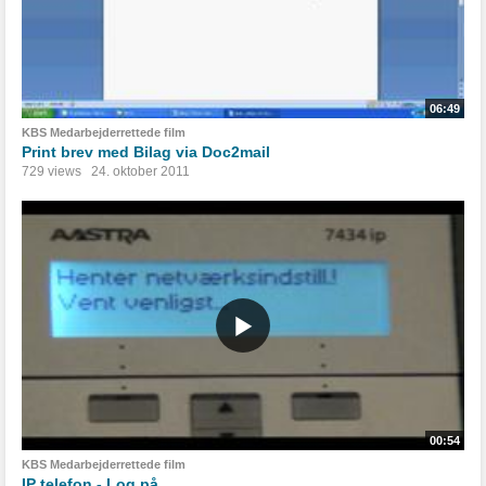
06:49
KBS Medarbejderrettede film
Print brev med Bilag via Doc2mail
729 views
24. oktober 2011
00:54
KBS Medarbejderrettede film
IP telefon - Log på