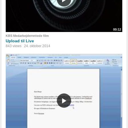
00:12
KBS Medarbejderrettede film
Upload til Live
843 views
24. oktober 2014