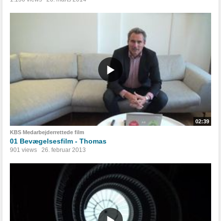
02:39
KBS Medarbejderrettede film
01 Bevægelsesfilm - Thomas
901 views
26. februar 2013