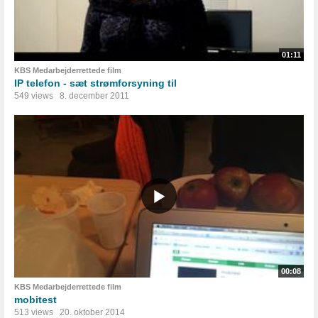
01:11
KBS Medarbejderrettede film
IP telefon - sæt strømforsyning til
549 views
8. december 2011
00:08
KBS Medarbejderrettede film
mobitest
513 views
20. oktober 2014