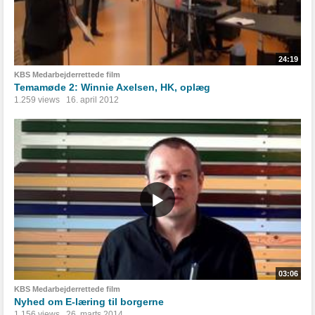
24:19
KBS Medarbejderrettede film
Temamøde 2: Winnie Axelsen, HK, oplæg
1.259 views
16. april 2012
03:06
KBS Medarbejderrettede film
Nyhed om E-læring til borgerne
1.156 views
26. marts 2014