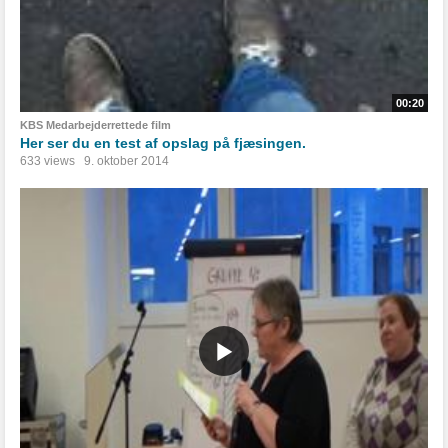
00:20
KBS Medarbejderrettede film
Her ser du en test af opslag på fjæsingen.
633 views
9. oktober 2014