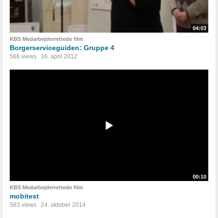
04:03
KBS Medarbejderrettede film
Borgerserviceguiden: Gruppe 4
566 views
16. april 2012
00:10
KBS Medarbejderrettede film
mobitest
563 views
24. oktober 2014