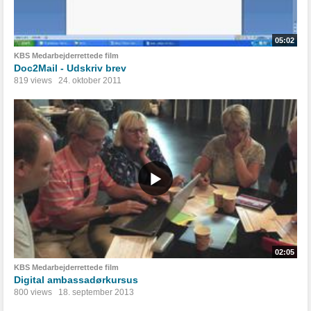
05:02
KBS Medarbejderrettede film
Doc2Mail - Udskriv brev
819 views
24. oktober 2011
02:05
KBS Medarbejderrettede film
Digital ambassadørkursus
800 views
18. september 2013