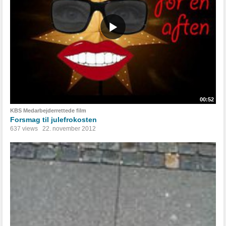
00:52
KBS Medarbejderrettede film
Forsmag til julefrokosten
637 views
22. november 2012