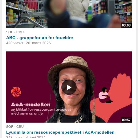
03:08
SOF - CBU
ABC - gruppeforløb for forældre
420 views
26. marts 2026
00:57
SOF - CBU
Lyudmila om ressourceperspektivet i AoA-modellen
343 views
4. juni 2024