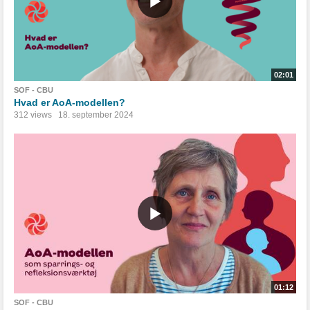
02:01
SOF - CBU
Hvad er AoA-modellen?
312 views
18. september 2024
01:12
SOF - CBU