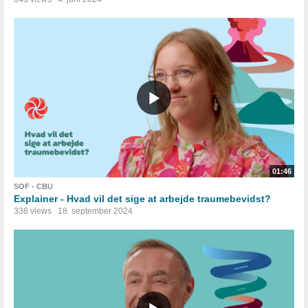
01:46
SOF - CBU
Explainer - Hvad vil det sige at arbejde traumebevidst?
336 views
18. september 2024