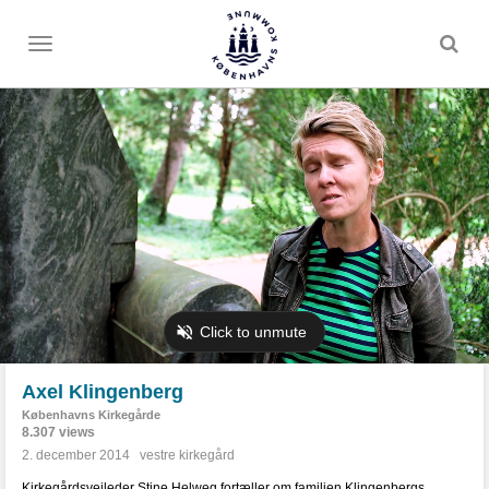
Toggle
menu
Axel Klingenberg
Københavns Kirkegårde
8.307 views
2. december 2014
vestre kirkegård
Kirkegårdsvejleder Stine Helweg fortæller om familien Klingenbergs