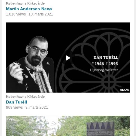
Københavns Kirkegårde
Martin Andersen Nexø
1.018 views
10. marts 2021
06:28
Københavns Kirkegårde
Dan Turèll
969 views
9. marts 2021