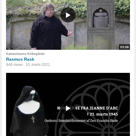
03:58
Københavns Kirkegårde
Rasmus Rask
948 views
10. marts 2021