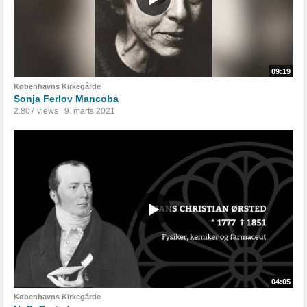
09:19
Københavns Kirkegårde
Sonja Ferlov Mancoba
2.807 views
9. marts 2021
04:05
Københavns Kirkegårde