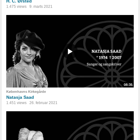
H. C. Ørsted
1.475 views
9. marts 2021
08:35
Københavns Kirkegårde
Natasja Saad
1.451 views
26. februar 2021