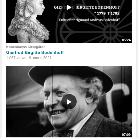
05:24
Københavns Kirkegårde
Giertrud Birgitte Bodenhoff
1.067 views
9. marts 2021
07:09