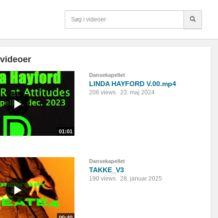
 videoer
Dansekapellet
LINDA HAYFORD V.00.mp4
206 views
23. maj 2024
01:01
Dansekapellet
TAKKE_V3
190 views
28. januar 2025
00:40