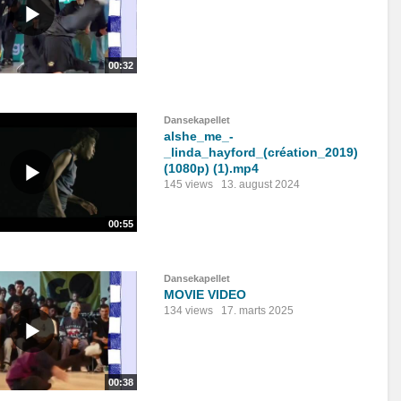
00:32
Dansekapellet
alshe_me_-
_linda_hayford_(création_2019)
(1080p) (1).mp4
145 views
13. august 2024
00:55
Dansekapellet
MOVIE VIDEO
134 views
17. marts 2025
00:38