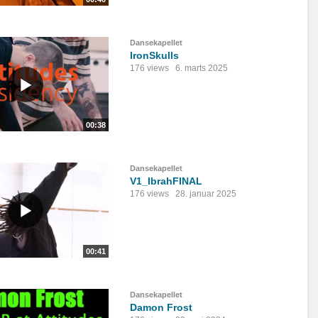
Dansekapellet
IronSkulls
176 views
6. marts 2025
00:38
Dansekapellet
V1_IbrahFINAL
176 views
28. januar 2025
00:41
Dansekapellet
Damon Frost