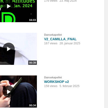
176 views
23. maj 2024
04:03
Dansekapellet
V2_CAMILLA_FNAL
167 views
28. januar 2025
00:39
Dansekapellet
WORKSHOP v2
158 views
5. februar 2025
00:34