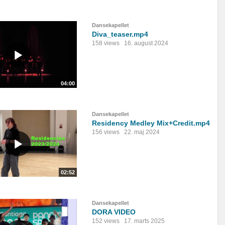
Dansekapellet
Diva_teaser.mp4
158 views
16. august 2024
04:00
Dansekapellet
Residency Medley Mix+Credit.mp4
156 views
22. maj 2024
02:52
Dansekapellet
DORA VIDEO
152 views
17. marts 2025