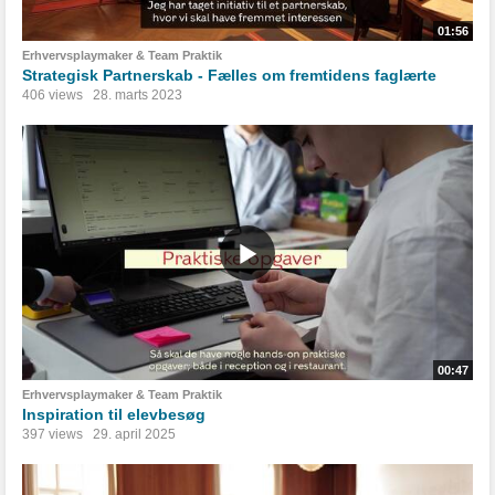
01:56
Erhvervsplaymaker & Team Praktik
Strategisk Partnerskab - Fælles om fremtidens faglærte
406 views
28. marts 2023
00:47
Erhvervsplaymaker & Team Praktik
Inspiration til elevbesøg
397 views
29. april 2025