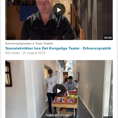
03:50
Erhvervsplaymaker & Team Praktik
Sceneteknikker hos Det Kongelige Teater - Erhvervspraktik
602 views
15. august 2023