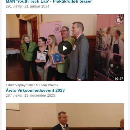
MAN 'Youth Tech Lab' - Praktikforløb teaser
291 views
21. januar 2024
02:27
Erhvervsplaymaker & Team Praktik
Årets Virksomhedsevent 2023
287 views
19. december 2023