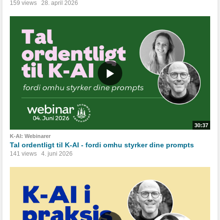
159 views
28. april 2026
30:37
K-AI: Webinarer
Tal ordentligt til K-AI - fordi omhu styrker dine prompts
141 views
4. juni 2026