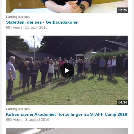
02:25
Læring der ses
Stafetten, der ses - Gerbrandskolen
697 views
15. april 2016
04:34
Læring der ses
Københavner Akademiet -fortællinger fra STAFF Camp 2016
665 views
3. august 2016