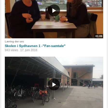
01:09
Læring der ses
Skolen i Sydhavnen 1 -"Før-samtale"
943 views
17. juni 2016