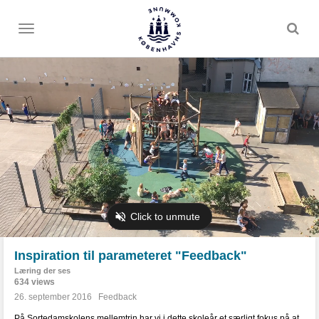
Toggle
menu
Inspiration til parameteret "Feedback"
Læring der ses
634 views
26. september 2016
Feedback
På Sortedamskolens mellemtrin har vi i dette skoleår et særligt fokus på at