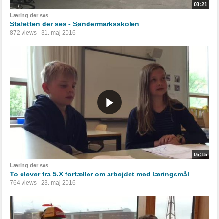
03:21
Læring der ses
Stafetten der ses - Søndermarksskolen
872 views
31. maj 2016
05:15
Læring der ses
To elever fra 5.X fortæller om arbejdet med læringsmål
764 views
23. maj 2016