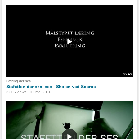
05:46
Læring der ses
Stafetten der skal ses - Skolen ved Søerne
3.305 views
10. maj 2016