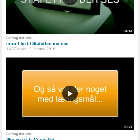
04:41
Læring der ses
Intro-film til Stafetten der ses
1.497 views
9. februar 2016
09:21
Læring der ses
Skolen på la Cours Vej