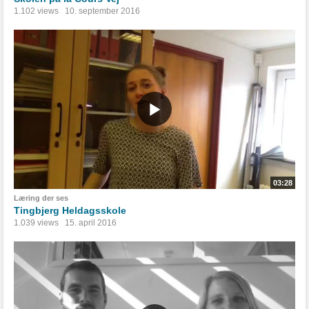
1.102 views
10. september 2016
03:28
Læring der ses
Tingbjerg Heldagsskole
1.039 views
15. april 2016