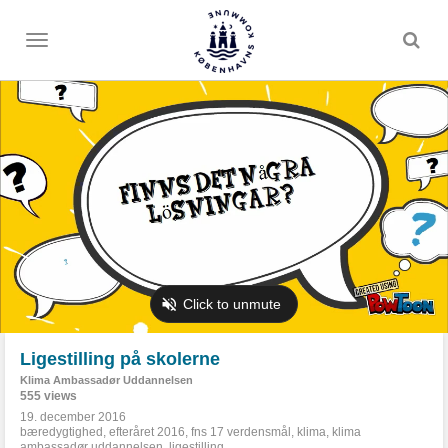
Toggle
menu
Ligestilling på skolerne
Klima Ambassadør Uddannelsen
555 views
19. december 2016
bæredygtighed
,
efteråret 2016
,
fns 17 verdensmål
,
klima
,
klima
ambassadør uddannelsen
,
ligestilling