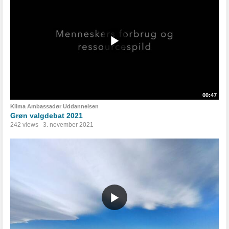
00:47
Klima Ambassadør Uddannelsen
Grøn valgdebat 2021
242 views
3. november 2021