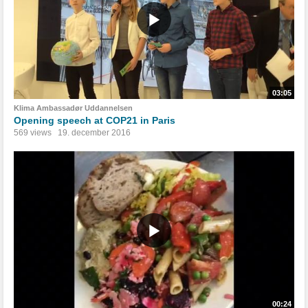
03:05
Klima Ambassadør Uddannelsen
Opening speech at COP21 in Paris
569 views
19. december 2016
00:24