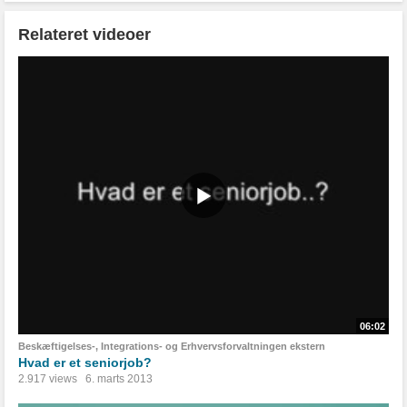
Relateret videoer
06:02
Beskæftigelses-, Integrations- og Erhvervsforvaltningen ekstern
Hvad er et seniorjob?
2.917 views
6. marts 2013