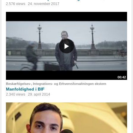
2.576 views
24. november 2017
00:42
Beskæftigelses-, Integrations- og Erhvervsforvaltningen ekstern
Manfoldighed i BIF
2.340 views
29. april 2014