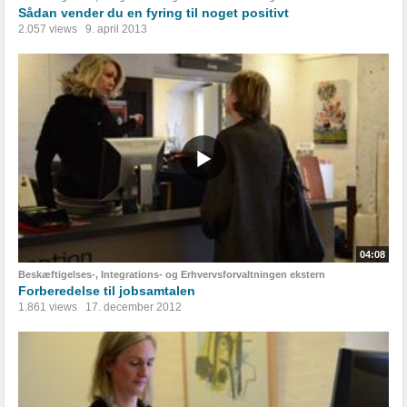
Sådan vender du en fyring til noget positivt
2.057 views
9. april 2013
04:08
Beskæftigelses-, Integrations- og Erhvervsforvaltningen ekstern
Forberedelse til jobsamtalen
1.861 views
17. december 2012