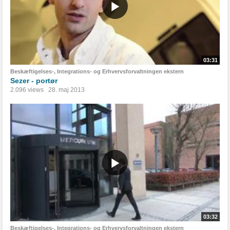
03:31
Beskæftigelses-, Integrations- og Erhvervsforvaltningen ekstern
Sezer - portør
2.096 views
28. maj 2013
03:32
Beskæftigelses-, Integrations- og Erhvervsforvaltningen ekstern