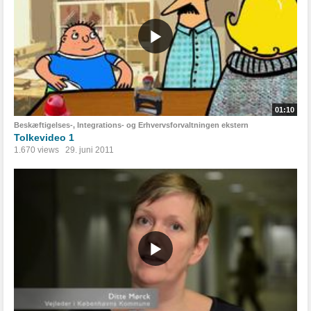
01:10
Beskæftigelses-, Integrations- og Erhvervsforvaltningen ekstern
Tolkevideo 1
1.670 views
29. juni 2011