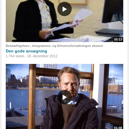
05:13
Beskæftigelses-, Integrations- og Erhvervsforvaltningen ekstern
Den gode ansøgning
1.764 views
18. december 2012
01:08