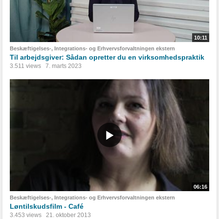
10:11
Beskæftigelses-, Integrations- og Erhvervsforvaltningen ekstern
Til arbejdsgiver: Sådan opretter du en virksomhedspraktik
3.511 views
7. marts 2023
06:16
Beskæftigelses-, Integrations- og Erhvervsforvaltningen ekstern
Løntilskudsfilm - Café
3.453 views
21. oktober 2013