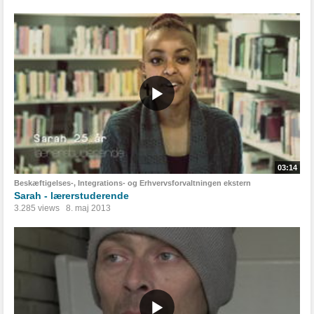
03:14
Beskæftigelses-, Integrations- og Erhvervsforvaltningen ekstern
Sarah - lærerstuderende
3.285 views
8. maj 2013