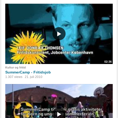
02:36
Kultur og fritid
SummerCamp - Fritidsjob
1.307 views
21. juli 2010