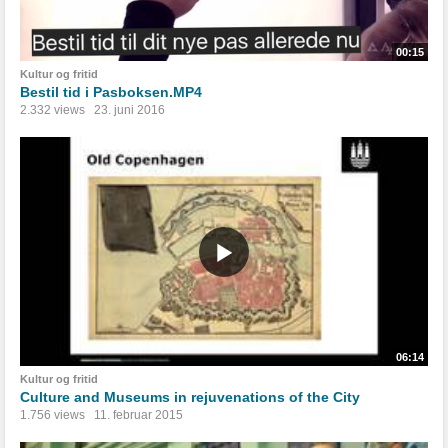
00:15
Kultur og fritid
Bestil tid i Pasboksen.MP4
2.332 views
23. juni 2016
06:14
Kultur og fritid
Culture and Museums in rejuvenations of the City
1.756 views
11. februar 2015