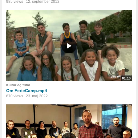
985 views
12. september 2012
01:10
Kultur og fritid
Om FerieCamp.mp4
870 views
23. maj 2022