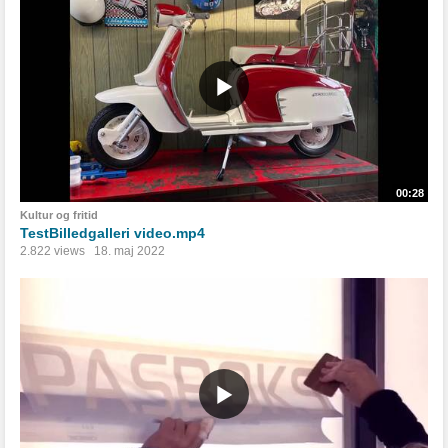
00:28
Kultur og fritid
TestBilledgalleri video.mp4
2.822 views
18. maj 2022