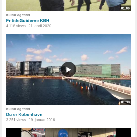
01:06
Kultur og fritid
FritidsGuiderne KBH
4.118 views
21. april 2020
01:38
Kultur og fritid
Du er København
3.251 views
19. januar 2016