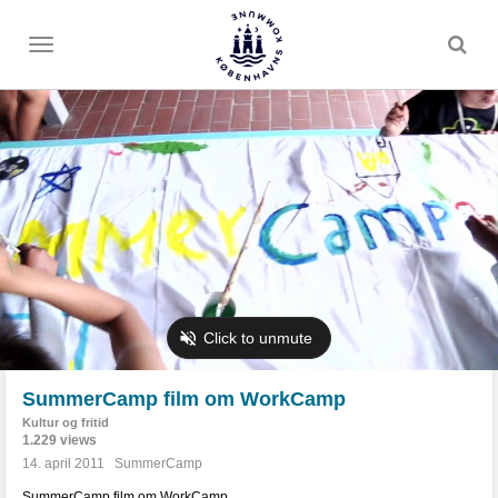
Toggle
menu
SummerCamp film om WorkCamp
Kultur og fritid
1.229 views
14. april 2011
SummerCamp
SummerCamp film om WorkCamp