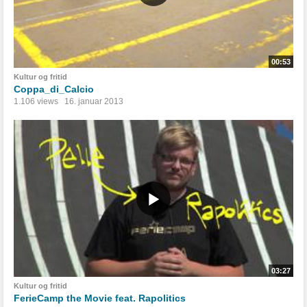
00:53
Kultur og fritid
Coppa_di_Calcio
1.106 views
16. januar 2013
03:27
Kultur og fritid
FerieCamp the Movie feat. Rapolitics