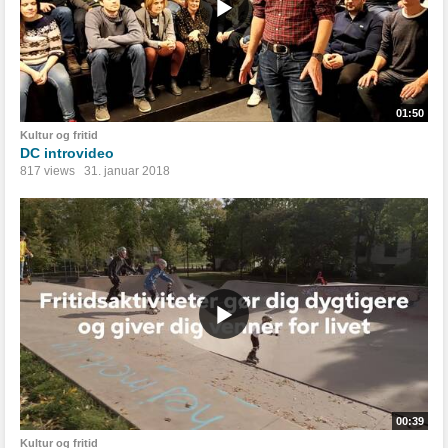
01:50
Kultur og fritid
DC introvideo
817 views
31. januar 2018
00:39
Kultur og fritid