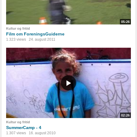
05:26
Kultur og fritid
Film om ForeningsGuiderne
1.323 views
24. august 2011
02:26
Kultur og fritid
SummerCamp - 4
1.307 views
16. august 2010