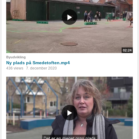
02:24
Byudvikling
Ny plads på Smedetoften.mp4
436 views
7. december 2020