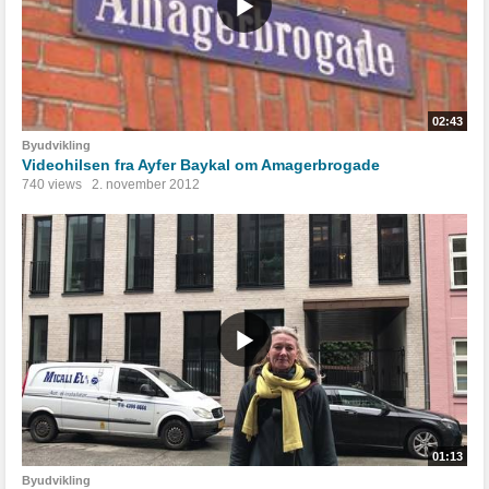
02:43
Byudvikling
Videohilsen fra Ayfer Baykal om Amagerbrogade
740 views
2. november 2012
01:13
Byudvikling