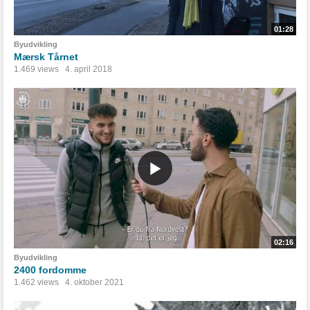
01:28
Byudvikling
Mærsk Tårnet
1.469 views
4. april 2018
02:16
Byudvikling
2400 fordomme
1.462 views
4. oktober 2021