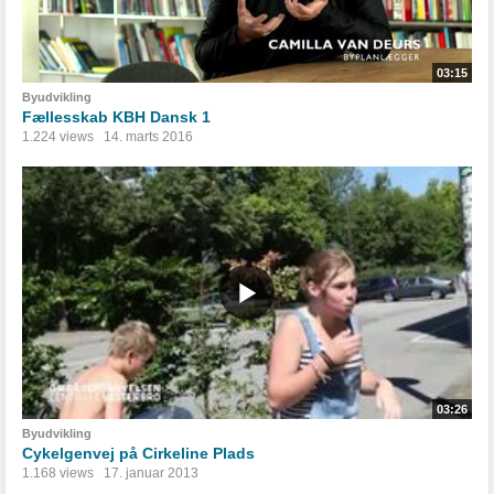
03:15
Byudvikling
Fællesskab KBH Dansk 1
1.224 views
14. marts 2016
03:26
Byudvikling
Cykelgenvej på Cirkeline Plads
1.168 views
17. januar 2013