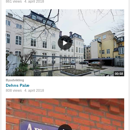
861 views
4. april 2018
00:58
Byudvikling
Dehns Palæ
808 views
4. april 2018