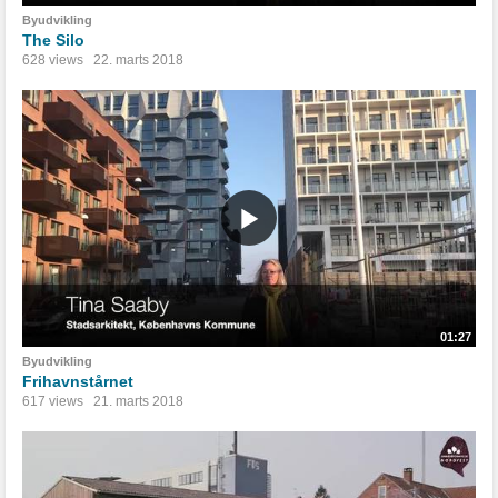
Byudvikling
The Silo
628 views
22. marts 2018
01:27
Byudvikling
Frihavnstårnet
617 views
21. marts 2018