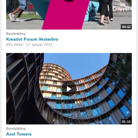
00:42
Byudvikling
Kreativt Forum Vesterbro
953 views
17. januar 2013
01:10
Byudvikling
Axel Towers