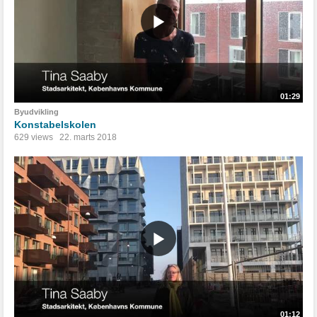
01:29
Byudvikling
Konstabelskolen
629 views
22. marts 2018
01:12