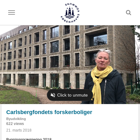
Toggle
menu
Carlsbergfondets forskerboliger
Byudvikling
622 views
21. marts 2018
Bygningspræmiering 2018