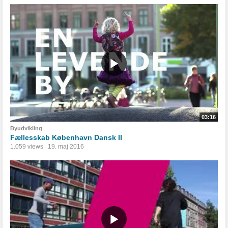
03:16
Byudvikling
Fællesskab København Dansk II
1.059 views
19. maj 2016