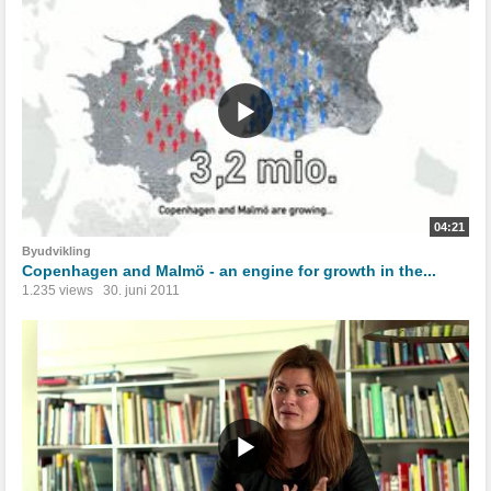
04:21
Byudvikling
Copenhagen and Malmö - an engine for growth in the...
1.235 views
30. juni 2011