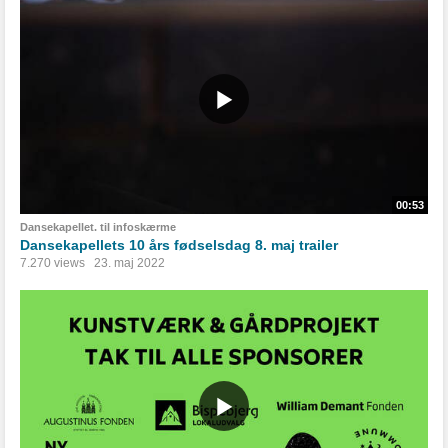
00:53
Dansekapellet. til infoskærme
Dansekapellets 10 års fødselsdag 8. maj trailer
7.270 views
23. maj 2022