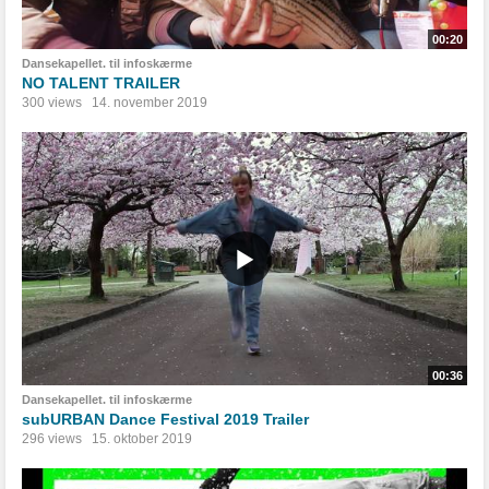
00:20
Dansekapellet. til infoskærme
NO TALENT TRAILER
300 views
14. november 2019
00:36
Dansekapellet. til infoskærme
subURBAN Dance Festival 2019 Trailer
296 views
15. oktober 2019