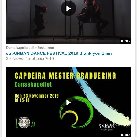
01:06
Dansekapellet. til infoskærme
subURBAN DANCE FESTIVAL 2019 thank you 1min
310 views
15. oktober 2019
01:09