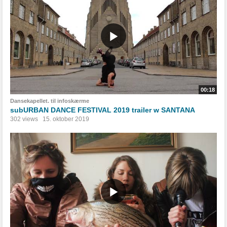
00:18
Dansekapellet. til infoskærme
subURBAN DANCE FESTIVAL 2019 trailer w SANTANA
302 views
15. oktober 2019