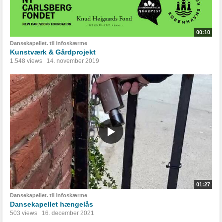
00:10
Dansekapellet. til infoskærme
Kunstværk & Gårdprojekt
1.548 views
14. november 2019
01:27
Dansekapellet. til infoskærme
Dansekapellet hængelås
503 views
16. december 2021