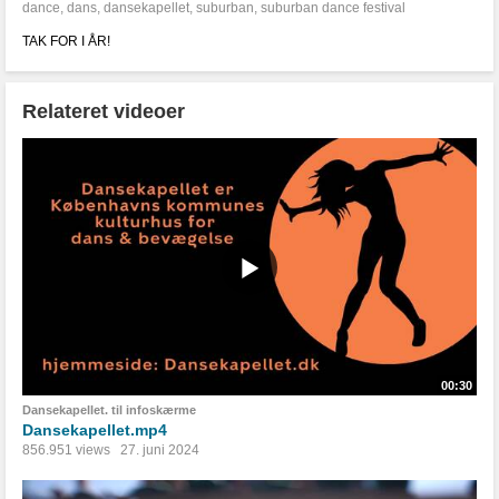
dance
,
dans
,
dansekapellet
,
suburban
,
suburban dance festival
TAK FOR I ÅR!
Relateret videoer
00:30
Dansekapellet. til infoskærme
Dansekapellet.mp4
856.951 views
27. juni 2024