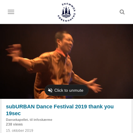
Toggle
menu
subURBAN Dance Festival 2019 thank you
19sec
Dansekapellet. til infoskærme
238 views
15. oktober 2019