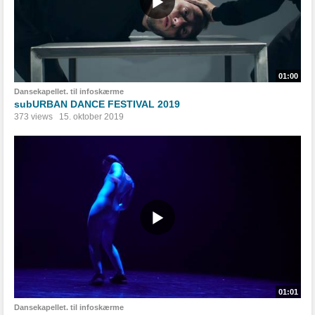
01:00
Dansekapellet. til infoskærme
subURBAN DANCE FESTIVAL 2019
373 views
15. oktober 2019
01:01
Dansekapellet. til infoskærme