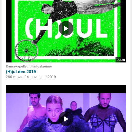
00:30
Dansekapellet. til infoskærme
(H)jul dec 2019
286 views
14. november 2019