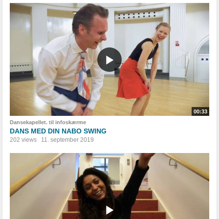
00:33
Dansekapellet. til infoskærme
DANS MED DIN NABO SWING
202 views
11. september 2019