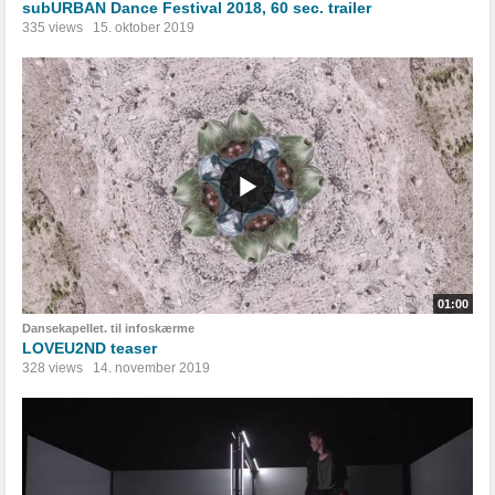
subURBAN Dance Festival 2018, 60 sec. trailer
335 views
15. oktober 2019
01:00
Dansekapellet. til infoskærme
LOVEU2ND teaser
328 views
14. november 2019