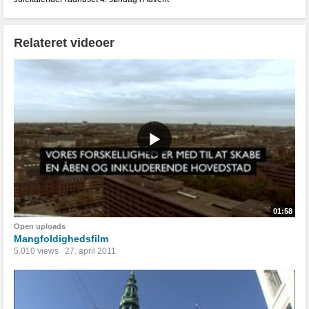
Relateret videoer
01:58
Open uploads
Mangfoldighedsfilm
5.010 views
27. april 2011