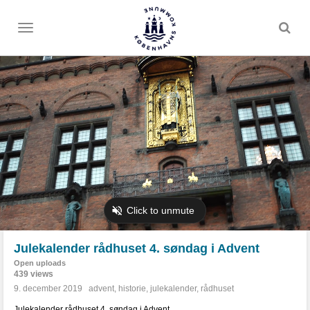
Toggle
menu
Julekalender rådhuset 4. søndag i Advent
Open uploads
439 views
9. december 2019
advent
,
historie
,
julekalender
,
rådhuset
Julekalender rådhuset 4. søndag i Advent