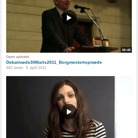
06:48
Open uploads
Debatmøde30Marts2011_Borgmestertopmøde
982 views
5. april 2011