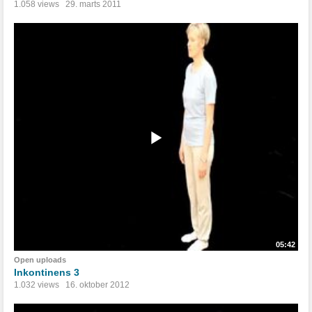
1.058 views
29. marts 2011
05:42
Open uploads
Inkontinens 3
1.032 views
16. oktober 2012