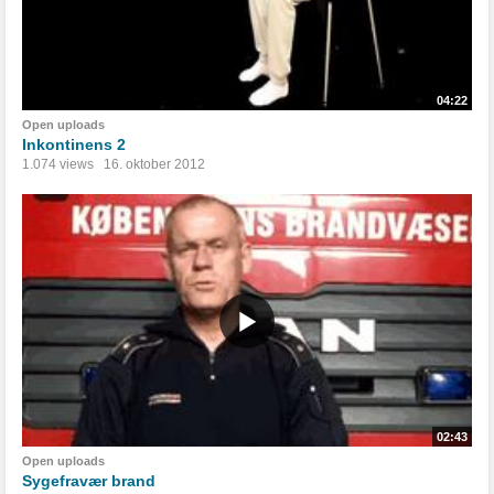
04:22
Open uploads
Inkontinens 2
1.074 views
16. oktober 2012
02:43
Open uploads
Sygefravær brand