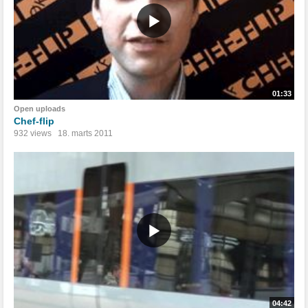
01:33
Open uploads
Chef-flip
932 views
18. marts 2011
04:42