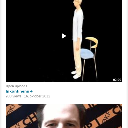
02:20
Open uploads
Inkontinens 4
933 views
16. oktober 2012