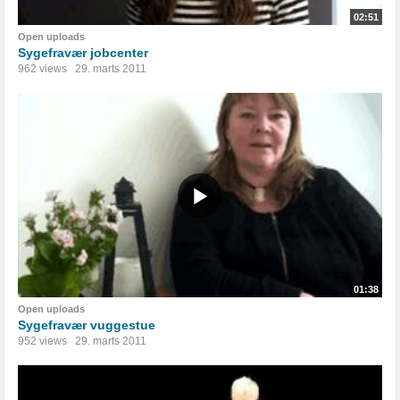
02:51
Open uploads
Sygefravær jobcenter
962 views
29. marts 2011
01:38
Open uploads
Sygefravær vuggestue
952 views
29. marts 2011