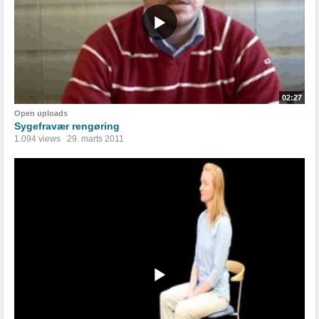
02:27
Open uploads
Sygefravær rengøring
1.094 views
29. marts 2011