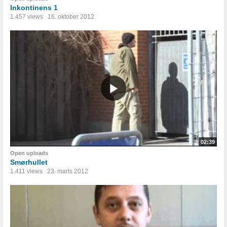
Inkontinens 1
1.457 views
16. oktober 2012
02:39
Open uploads
Smørhullet
1.411 views
23. marts 2012