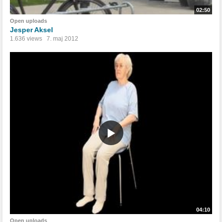
02:50
Open uploads
Jesper Aksel
1.636 views
7. maj 2012
04:10
Open uploads