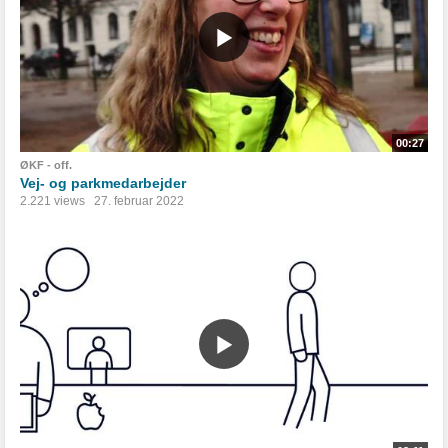
00:27
ØKF - off.
Vej- og parkmedarbejder
2.221 views
27. februar 2022