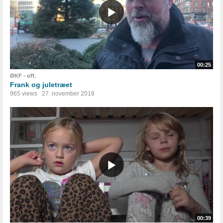
00:25
ØKF - off.
Frank og juletræet
965 views
27. november 2018
00:39