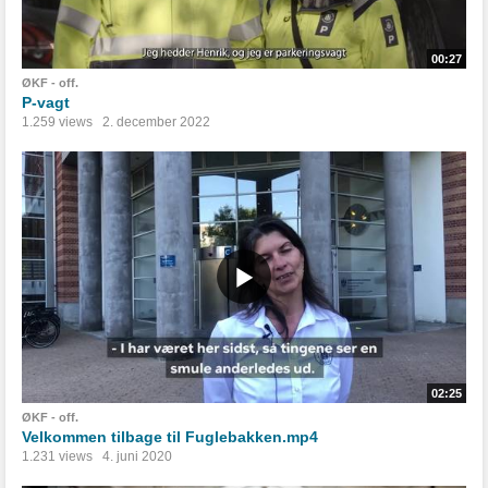
00:27
ØKF - off.
P-vagt
1.259 views
2. december 2022
02:25
ØKF - off.
Velkommen tilbage til Fuglebakken.mp4
1.231 views
4. juni 2020