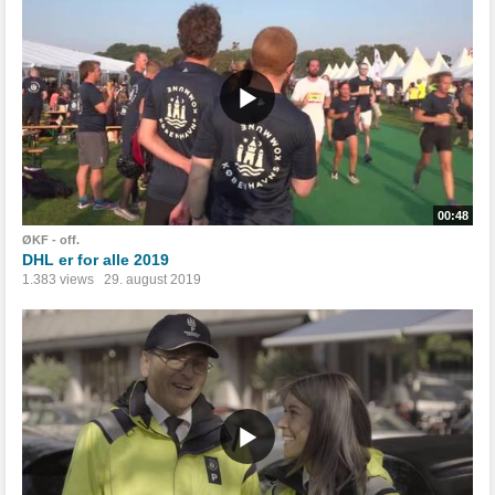
00:48
ØKF - off.
DHL er for alle 2019
1.383 views
29. august 2019