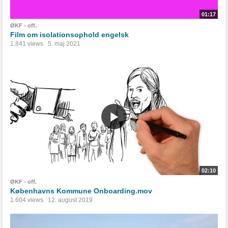
01:17
ØKF - off.
Film om isolationsophold engelsk
1.841 views
5. maj 2021
02:10
ØKF - off.
Københavns Kommune Onboarding.mov
1.604 views
12. august 2019