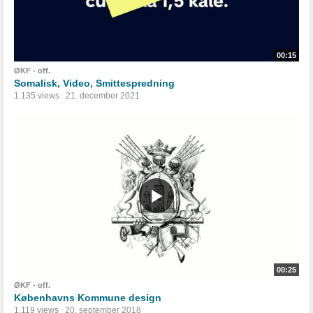
00:15
ØKF - off.
Somalisk, Video, Smittespredning
1.135 views
21. december 2021
00:25
ØKF - off.
Københavns Kommune design
1.119 views
20. september 2018