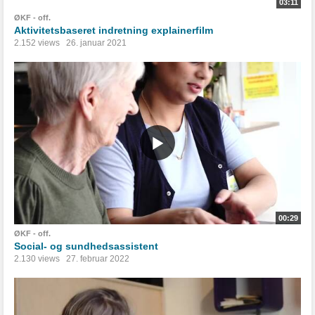
03:11
ØKF - off.
Aktivitetsbaseret indretning explainerfilm
2.152 views
26. januar 2021
00:29
ØKF - off.
Social- og sundhedsassistent
2.130 views
27. februar 2022