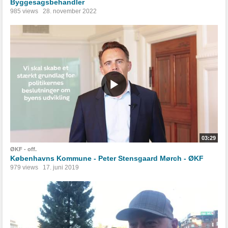
Byggesagsbehandler
985 views
28. november 2022
03:29
ØKF - off.
Københavns Kommune - Peter Stensgaard Mørch - ØKF
979 views
17. juni 2019