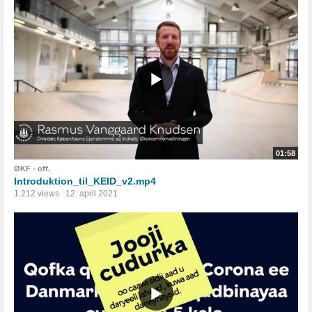
01:58
ØKF - off.
Introduktion_til_KEID_v2.mp4
1.212 views
12. april 2021