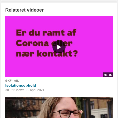
Relateret videoer
01:15
ØKF - off.
Isolationsophold
30.056 views
8. april 2021