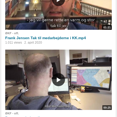
01:21
ØKF - off.
Frank Jensen Tak til medarbejderne i KK.mp4
1.011 views
2. april 2020
00:25
ØKF - off.