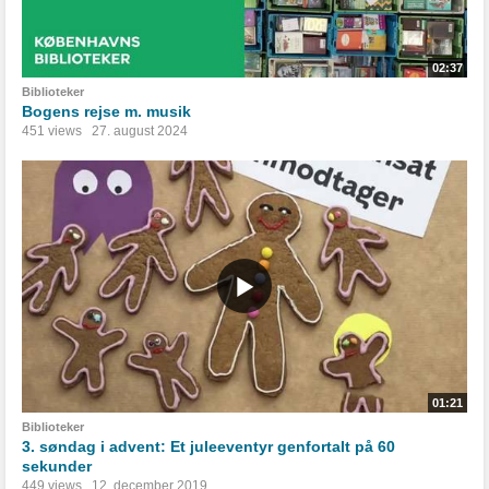
02:37
Biblioteker
Bogens rejse m. musik
451 views
27. august 2024
01:21
Biblioteker
3. søndag i advent: Et juleeventyr genfortalt på 60
sekunder
449 views
12. december 2019