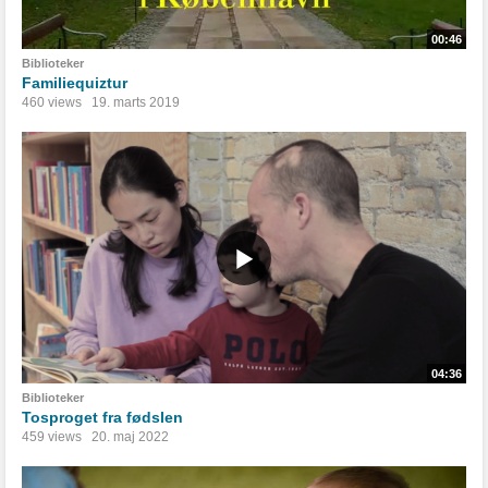
00:46
Biblioteker
Familiequiztur
460 views
19. marts 2019
04:36
Biblioteker
Tosproget fra fødslen
459 views
20. maj 2022