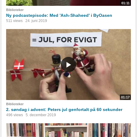
01:11
Biblioteker
Ny podcastepisode: Med 'Ash-Shaheed' i ByOasen
511 views
24. juni 2019
01:17
Biblioteker
2. søndag i advent: Peters jul genfortalt på 60 sekunder
496 views
5. december 2019