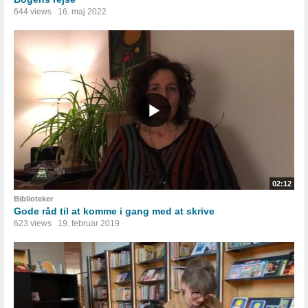
644 views
16. maj 2022
02:12
Biblioteker
Gode råd til at komme i gang med at skrive
623 views
19. februar 2019