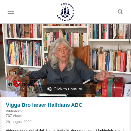
Toggle
menu
Vigga Bro læser Halfdans ABC
Biblioteker
737 views
28. august 2020
Videoen er en del af det digitale indhold, der produceres i forbindelse med