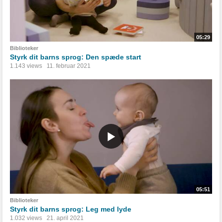
05:29
Biblioteker
Styrk dit barns sprog: Den spæde start
1.143 views
11. februar 2021
05:51
Biblioteker
Styrk dit barns sprog: Leg med lyde
1.032 views
21. april 2021