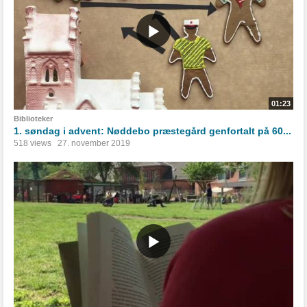
01:23
Biblioteker
1. søndag i advent: Nøddebo præstegård genfortalt på 60...
518 views
27. november 2019