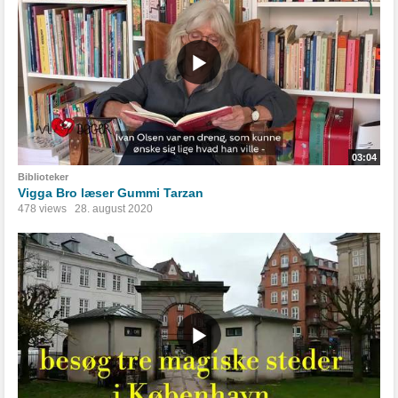
03:04
Biblioteker
Vigga Bro læser Gummi Tarzan
478 views
28. august 2020