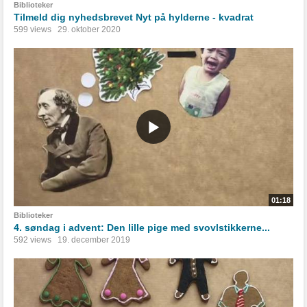
Biblioteker
Tilmeld dig nyhedsbrevet Nyt på hylderne - kvadrat
599 views
29. oktober 2020
01:18
Biblioteker
4. søndag i advent: Den lille pige med svovlstikkerne...
592 views
19. december 2019