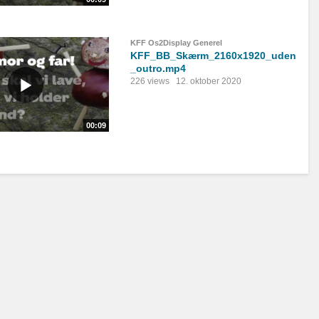
KFF Os2Display Generel
KFF_BB_Skærm_2160x1920_uden
_outro.mp4
226 views
12. oktober 2020
00:09