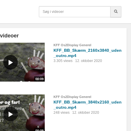
 videoer
KFF Os2Display Generel
KFF_BB_Skærm_2160x3840_uden
_outro.mp4
3.305 views
12. oktober 2020
00:09
KFF Os2Display Generel
KFF_BB_Skærm_3840x2160_uden
_outro.mp4
248 views
12. oktober 2020
00:09