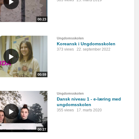
383 views
25. marts 2019
00:23
Ungdomsskolen
Koreansk i Ungdomsskolen
373 views
22. september 2022
00:59
Ungdomsskolen
Dansk niveau 1 - e-læring med
ungdomsskolen
355 views
17. marts 2020
00:27