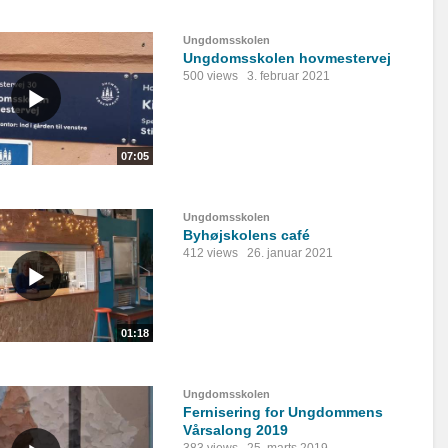
Ungdomsskolen
Ungdomsskolen hovmestervej
500 views
3. februar 2021
07:05
Ungdomsskolen
Byhøjskolens café
412 views
26. januar 2021
01:18
Ungdomsskolen
Fernisering for Ungdommens
Vårsalong 2019