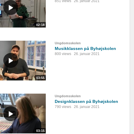
851 views
26. januar 2021
02:18
Ungdomsskolen
Musikklassen på Byhøjskolen
800 views
26. januar 2021
03:55
Ungdomsskolen
Designklassen på Byhøjskolen
790 views
26. januar 2021
03:15