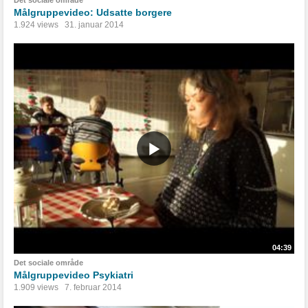
Det sociale område
Målgruppevideo: Udsatte borgere
1.924 views
31. januar 2014
04:39
Det sociale område
Målgruppevideo Psykiatri
1.909 views
7. februar 2014