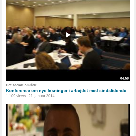
04:58
Det sociale område
Konference om nye løsninger i arbejdet med sindslidende
1.109 views
21. januar 2014