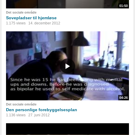
01:50
Det sociale område
Sovepladser til hjemløse
1.175 views
14. december 2012
04:26
Det sociale område
Den personlige forebyggelsesplan
1.136 views
27. juni 2012