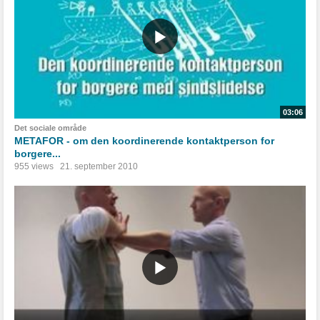
03:06
Det sociale område
METAFOR - om den koordinerende kontaktperson for
borgere...
955 views
21. september 2010