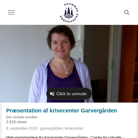
Toggle
menu
Præsentation af krisecenter Garvergården
Det sociale område
2.519 views
8. september 2010
garvergården
,
krisecenter
Mød medarbejdere fra Krisecenter Garvergården - Center for Udsatte