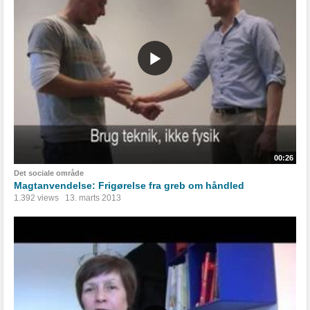
00:26
Det sociale område
Magtanvendelse: Frigørelse fra greb om håndled
1.392 views
13. marts 2013