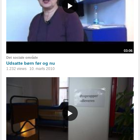
03:06
Det sociale område
Udsatte børn før og nu
1.232 views
10. marts 2010