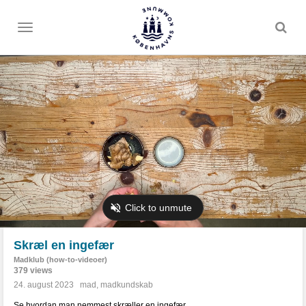
Toggle
menu
Skræl en ingefær
Madklub (how-to-videoer)
379 views
24. august 2023
mad
,
madkundskab
Se hvordan man nemmest skræller en ingefær