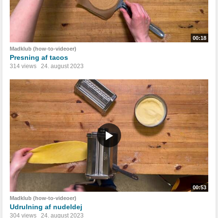
00:18
Madklub (how-to-videoer)
Presning af tacos
314 views
24. august 2023
00:53
Madklub (how-to-videoer)
Udrulning af nudeldej
304 views
24. august 2023