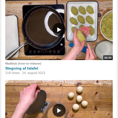
00:56
Madklub (how-to-videoer)
Stegning af falafel
318 views
24. august 2023