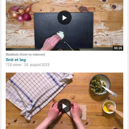
00:26
Madklub (how-to-videoer)
Snit et løg
719 views
24. august 2023