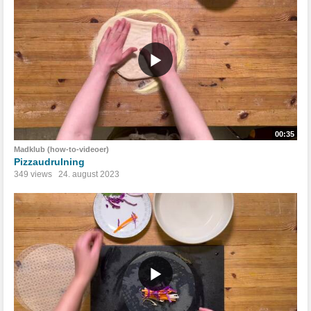
00:35
Madklub (how-to-videoer)
Pizzaudrulning
349 views
24. august 2023