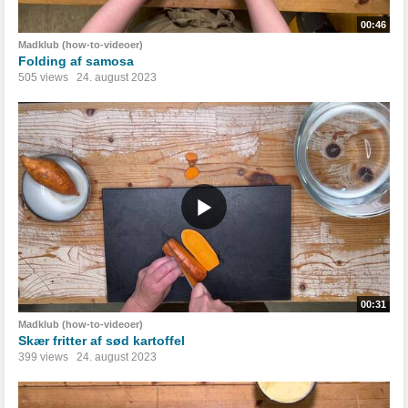
00:46
Madklub (how-to-videoer)
Folding af samosa
505 views
24. august 2023
00:31
Madklub (how-to-videoer)
Skær fritter af sød kartoffel
399 views
24. august 2023