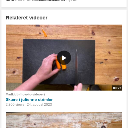
Relateret videoer
00:27
Madklub (how-to-videoer)
Skære i julienne strimler
2.300 views
24. august 2023