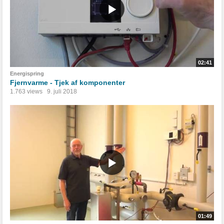
02:41
Energispring
Fjernvarme - Tjek af komponenter
1.763 views
9. juli 2018
01:49