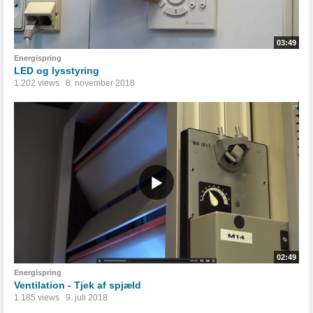
03:49
Energispring
LED og lysstyring
1.202 views
8. november 2018
02:49
Energispring
Ventilation - Tjek af spjæld
1.185 views
9. juli 2018