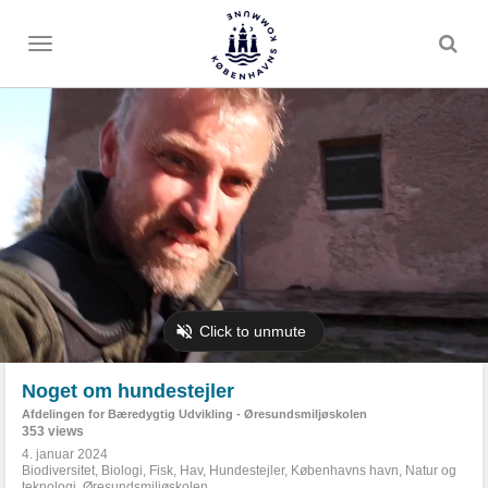
Toggle
menu
Noget om hundestejler
Afdelingen for Bæredygtig Udvikling - Øresundsmiljøskolen
353 views
4. januar 2024
Biodiversitet
,
Biologi
,
Fisk
,
Hav
,
Hundestejler
,
Københavns havn
,
Natur og
teknologi
,
Øresundsmiljøskolen