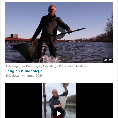
08:47
Afdelingen for Bæredygtig Udvikling - Øresundsmiljøskolen
Fang en hundestejle
281 views
4. januar 2024