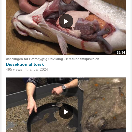
28:34
Afdelingen for Bæredygtig Udvikling - Øresundsmiljøskolen
Dissektion af torsk
495 views
4. januar 2024