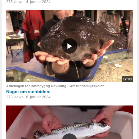
275 views
4. januar 2024
12:08
Afdelingen for Bæredygtig Udvikling - Øresundsmiljøskolen
Noget om stenbidere
273 views
8. januar 2024