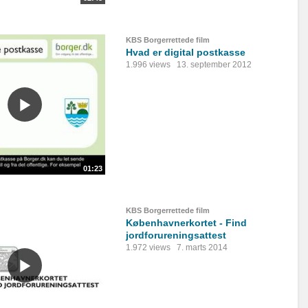
KBS Borgerrettede film
Hvad er digital postkasse
1.996 views
13. september 2012
01:23
KBS Borgerrettede film
Københavnerkortet - Find
jordforureningsattest
1.972 views
7. marts 2014