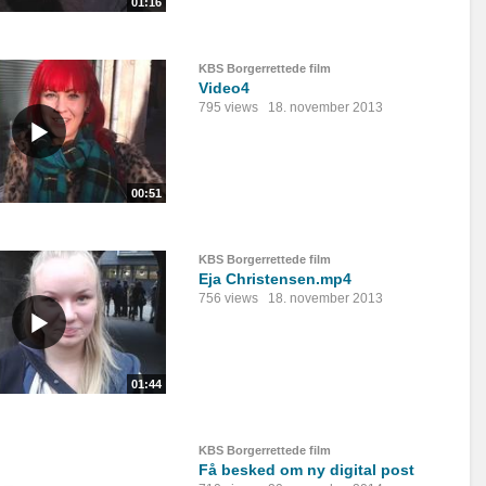
01:16
KBS Borgerrettede film
Video4
795 views
18. november 2013
00:51
KBS Borgerrettede film
Eja Christensen.mp4
756 views
18. november 2013
01:44
KBS Borgerrettede film
Få besked om ny digital post