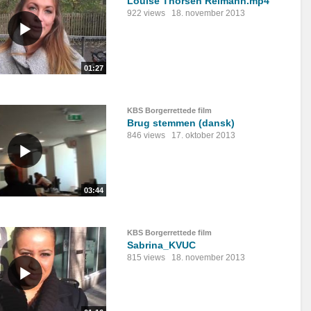
Louise Thorsen Reimann.mp4
922 views
18. november 2013
01:27
KBS Borgerrettede film
Brug stemmen (dansk)
846 views
17. oktober 2013
03:44
KBS Borgerrettede film
Sabrina_KVUC
815 views
18. november 2013