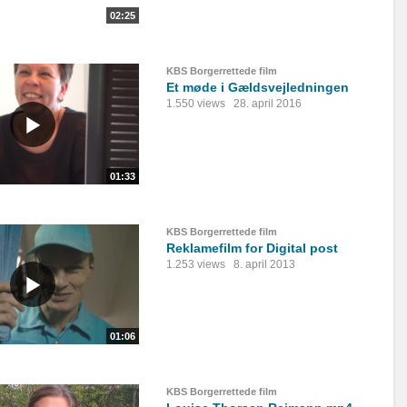
02:25
KBS Borgerrettede film
Et møde i Gældsvejledningen
1.550 views
28. april 2016
01:33
KBS Borgerrettede film
Reklamefilm for Digital post
1.253 views
8. april 2013
01:06
KBS Borgerrettede film