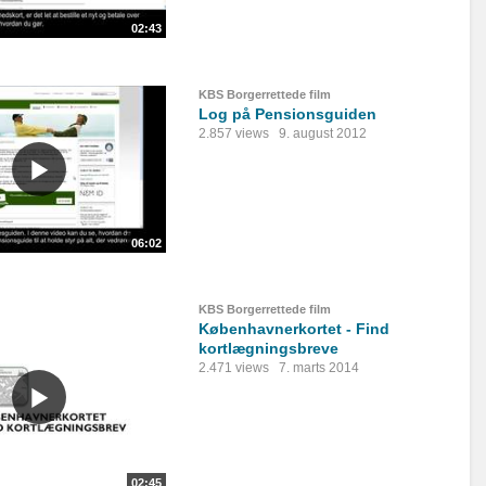
02:43
KBS Borgerrettede film
Log på Pensionsguiden
2.857 views
9. august 2012
06:02
KBS Borgerrettede film
Københavnerkortet - Find
kortlægningsbreve
2.471 views
7. marts 2014
02:45