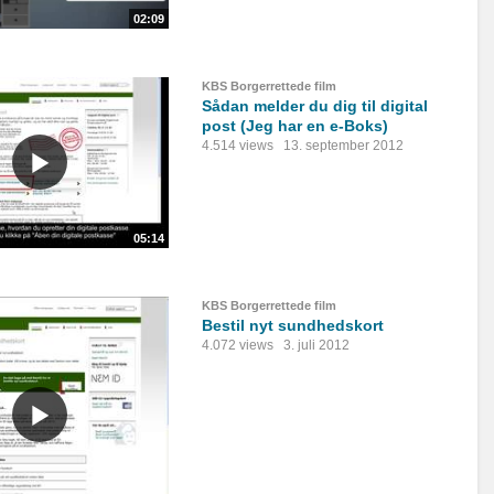
02:09
KBS Borgerrettede film
Sådan melder du dig til digital
post (Jeg har en e-Boks)
4.514 views
13. september 2012
05:14
KBS Borgerrettede film
Bestil nyt sundhedskort
4.072 views
3. juli 2012