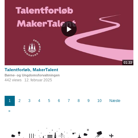
01:22
Talentforløb, MakerTalent
Børne- og Ungdomsforvaltningen
442 views
12. februar 2025
1
2
3
4
5
6
7
8
9
10
Næste
»