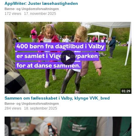
AppWriter: Juster læsehastigheden
Børne- og Ungdomsforvaltningen
172 views
17. november 2025
01:29
Sammen om fællesskabet i Valby, klynge VVK_bred
Børne- og Ungdomsforvaltningen
284 views
18. september 2025