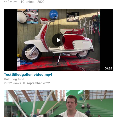
442 views
10. oktober 2022
00:28
TestBilledgalleri video.mp4
Kultur og fritid
2.822 views
8. september 2022