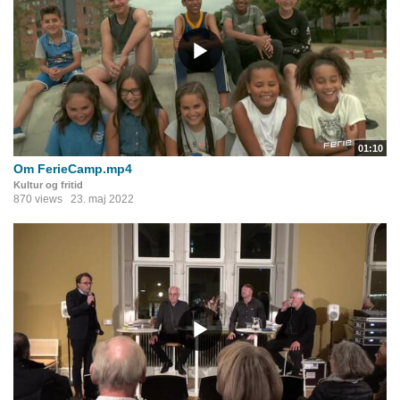
01:10
Om FerieCamp.mp4
Kultur og fritid
870 views
23. maj 2022