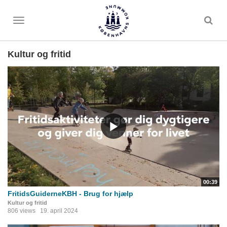
Toggle
menu
Kultur og fritid
00:39
FritidsGuiderneKBH - Brug for hjælp
Kultur og fritid
806 views
19. april 2024