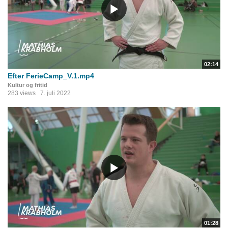
02:14
Efter FerieCamp_V.1.mp4
Kultur og fritid
283 views
7. juli 2022
01:28