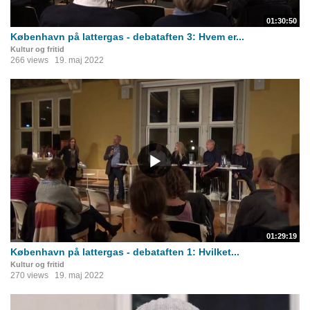
01:30:50
København på lattergas - debataften 3: Hvem er...
Kultur og fritid
266 views
19. maj 2022
01:29:19
København på lattergas - debataften 1: Hvilket...
Kultur og fritid
270 views
19. maj 2022