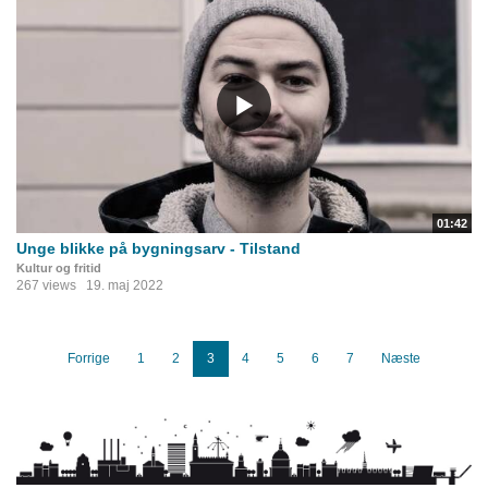
01:42
Unge blikke på bygningsarv - Tilstand
Kultur og fritid
267 views
19. maj 2022
Forrige
1
2
3
4
5
6
7
Næste