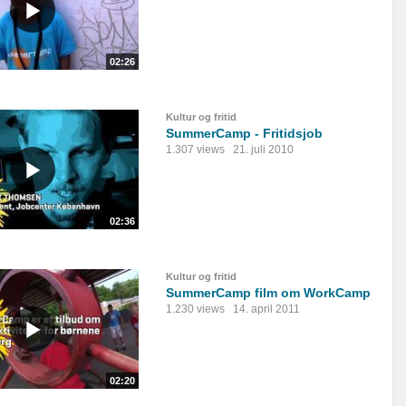
02:26
Kultur og fritid
SummerCamp - Fritidsjob
1.307 views
21. juli 2010
02:36
Kultur og fritid
SummerCamp film om WorkCamp
1.230 views
14. april 2011
02:20