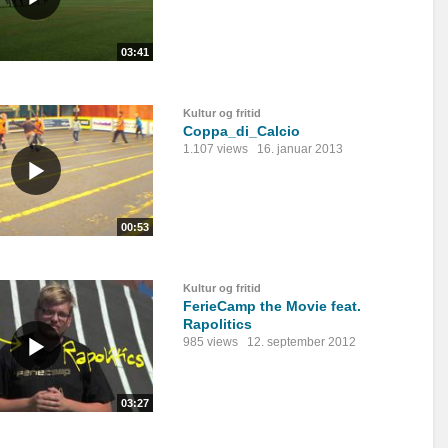
03:41
Kultur og fritid
Coppa_di_Calcio
1.107 views
16. januar 2013
00:53
Kultur og fritid
FerieCamp the Movie feat.
Rapolitics
985 views
12. september 2012
03:27