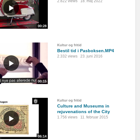
2.822 views
18. maj 2022
00:28
Kultur og fritid
Bestil tid i Pasboksen.MP4
2.332 views
23. juni 2016
00:15
Kultur og fritid
Culture and Museums in
rejuvenations of the City
1.756 views
11. februar 2015
06:14