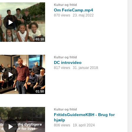
Kultur og fritid
Om FerieCamp.mp4
870 views
23. maj 2022
01:10
Kultur og fritid
DC introvideo
817 views
31. januar 2018
01:50
Kultur og fritid
FritidsGuiderneKBH - Brug for
hjælp
806 views
19. april 2024