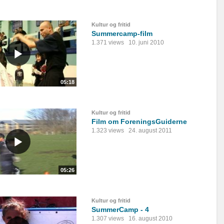
Kultur og fritid
Summercamp-film
1.371 views
10. juni 2010
05:18
Kultur og fritid
Film om ForeningsGuiderne
1.323 views
24. august 2011
05:26
Kultur og fritid
SummerCamp - 4
1.307 views
16. august 2010