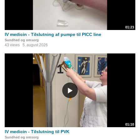
01:23
IV medicin - Tilslutning af pumpe til PICC line
Sundhed og omsorg
43 views
5. august 2026
01:10
IV medicin - Tilslutning til PVK
Sundhed og omsorg