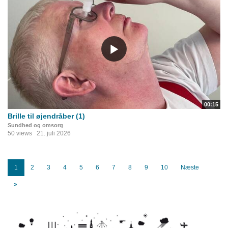
00:15
Brille til øjendråber (1)
Sundhed og omsorg
50 views
21. juli 2026
1
2
3
4
5
6
7
8
9
10
Næste
»