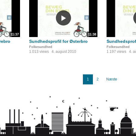
11:37
11:38
rebro
Sundhedsprofil for Østerbro
Sundhedsprofi
Folkesundhed
Folkesundhed
1.013 views
4. august 2010
1.197 views
4. 
1
2
Næste