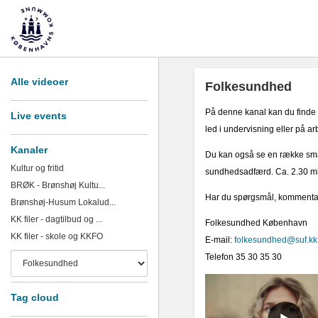
Alle videoer
Folkesundhed
På denne kanal kan du finde 
Live events
led i undervisning eller på a
Kanaler
Du kan også se en række små 
Kultur og fritid
sundhedsadfærd. Ca. 2.30 minu
BRØK - Brønshøj Kultu...
Har du spørgsmål, kommentare
Brønshøj-Husum Lokalud...
KK filer - dagtilbud og ...
Folkesundhed København
KK filer - skole og KKFO
E-mail:
folkesundhed@suf.kk
Telefon 35 30 35 30
Tag cloud