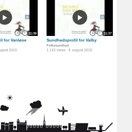
11:39
11:37
l for Vanløse
Sundhedsprofil for Valby
Folkesundhed
august 2010
1.142 views
4. august 2010