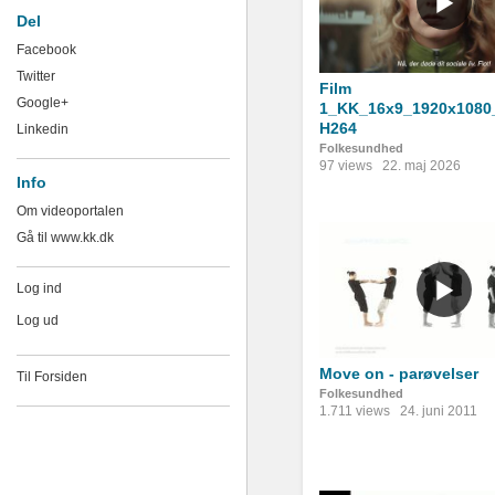
Del
Facebook
Twitter
Film
Google+
1_KK_16x9_1920x1080
H264
Linkedin
Folkesundhed
97 views
22. maj 2026
Info
Om videoportalen
Gå til www.kk.dk
Log ind
Log ud
Move on - parøvelser
Til Forsiden
Folkesundhed
1.711 views
24. juni 2011