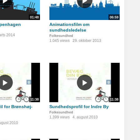
01:48
06:59
openhagen
Animationsfilm om
sundhedsledelse
arts 2014
Folkesundhed
1.045 views
29. oktober 2013
11:38
11:38
l for Brønshøj-
Sundhedsprofil for Indre By
Folkesundhed
1.399 views
4. august 2010
august 2010