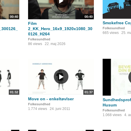
00:40
00:40
Smokefree C
Film
_300126_
2_KK_Hero_16x9_1920x1080_30
Folkesundhed
665 views
25. m
0126_H264
Folkesundhed
86 views
22. maj 2026
01:32
01:37
Move on - enkeltøvlser
Sundhedsprofi
Folkesundhed
Husum
1.774 views
24. juni 2011
Folkesundhed
1.068 views
4. 