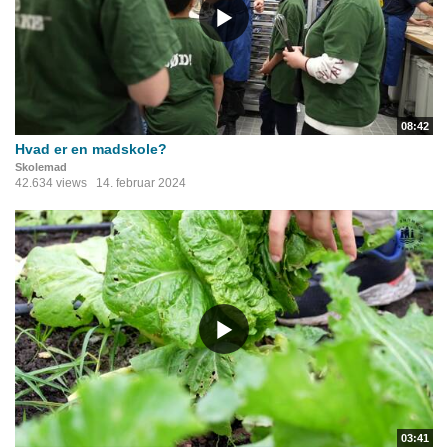
08:42
Hvad er en madskole?
Skolemad
42.634 views
14. februar 2024
03:41