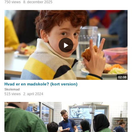
750 views
8. december 2025
02:08
Hvad er en madskole? (kort version)
Skolemad
515 views
2. april 2024