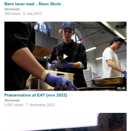
Børn laver mad - Åben Skole
Skolemad
348 views
8. maj 2023
05:45
Præsentation af EAT (nov 2022)
Skolemad
3.087 views
7. december 2022