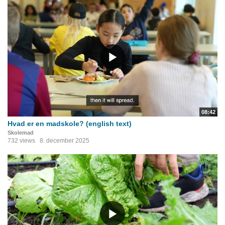
08:42
Hvad er en madskole? (english text)
Skolemad
732 views
8. december 2025