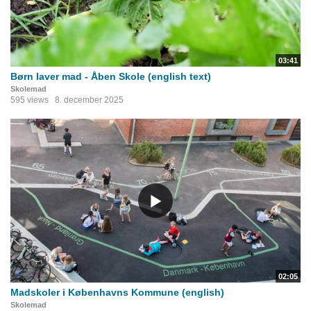
03:41
Børn laver mad - Åben Skole (english text)
Skolemad
595 views
8. december 2025
02:05
Madskoler i Københavns Kommune (english)
Skolemad