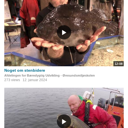
12:08
Noget om stenbidere
Afdelingen for Bæredygtig Udvikling - Øresundsmiljøskolen
273 views
12. januar 2024