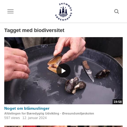
Toggle
menu
Tagget med biodiversitet
19:58
Noget om blåmuslinger
Afdelingen for Bæredygtig Udvikling - Øresundsmiljøskolen
597 views
12. januar 2024