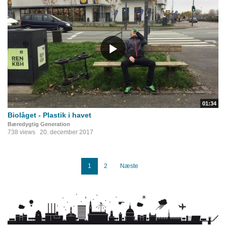
01:34
Biolåget - Plastik i havet
Bæredygtig Generation
738 views
20. december 2017
1
2
Næste