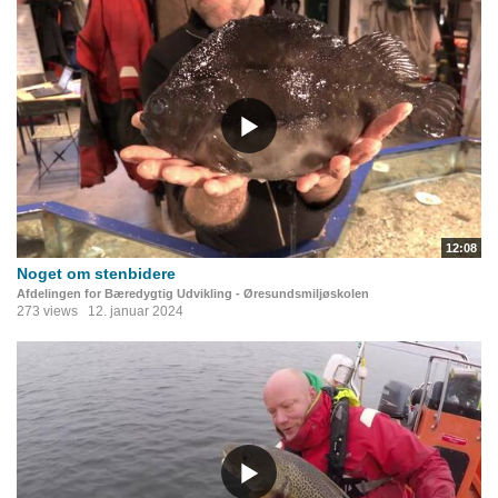
12:08
Noget om stenbidere
Afdelingen for Bæredygtig Udvikling - Øresundsmiljøskolen
273 views
12. januar 2024