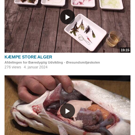
19:15
KÆMPE STORE ALGER
Afdelingen for Bæredygtig Udvikling - Øresundsmiljøskolen
276 views
4. januar 2024