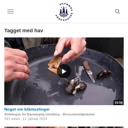
Toggle
menu
Tagget med hav
19:58
Noget om blåmuslinger
Afdelingen for Bæredygtig Udvikling - Øresundsmiljøskolen
597 views
12. januar 2024