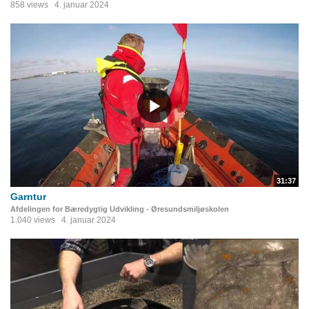
858 views
4. januar 2024
31:37
Garntur
Afdelingen for Bæredygtig Udvikling - Øresundsmiljøskolen
1.040 views
4. januar 2024