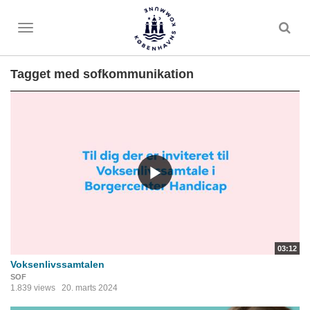
Toggle
menu
Tagget med sofkommunikation
03:12
Voksenlivssamtalen
SOF
1.839 views
20. marts 2024