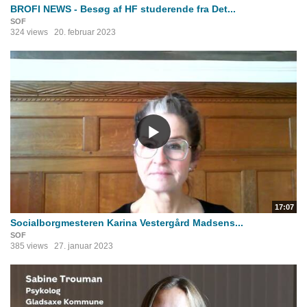
BROFI NEWS - Besøg af HF studerende fra Det...
SOF
324 views
20. februar 2023
17:07
Socialborgmesteren Karina Vestergård Madsens...
SOF
385 views
27. januar 2023