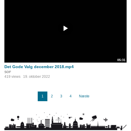
05:31
Det Gode Valg december 2018.mp4
SOF
419 views
19. oktober 2022
1
2
3
4
Næste