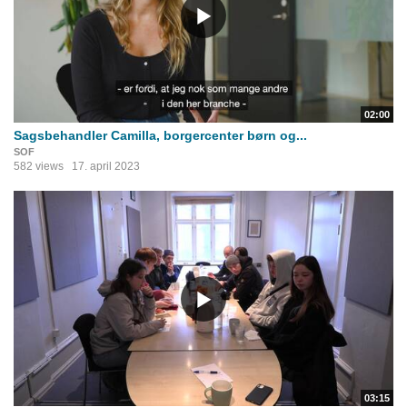
02:00
Sagsbehandler Camilla, borgercenter børn og...
SOF
582 views
17. april 2023
03:15