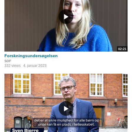
02:21
Forskningsundersøgelsen
SOF
332 views
4. januar 2023