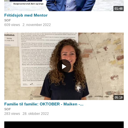
01:48
Fritidsjob med Mentor
SOF
609 views
2. november 2022
05:18
Familie til familie: OKTOBER - Maiken -...
SOF
283 views
28. oktober 2022