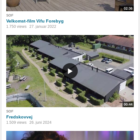
02:36
SOF
Velkomst-film Vifu Forebyg
1.750 views
27. januar 2022
00:44
SOF
Fredskovvej
1.509 views
26. juni 2024