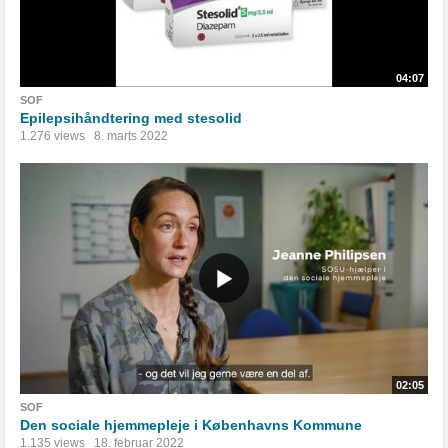
04:07
SOF
Epilepsihåndtering med stesolid
1.276 views
8. marts 2022
02:05
SOF
Den sociale hjemmepleje i Københavns Kommune
1.135 views
18. februar 2022