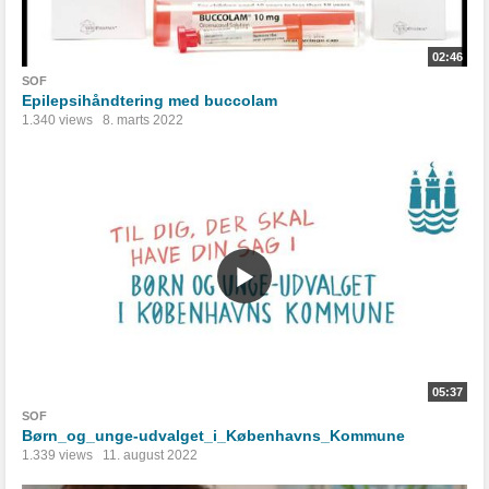
02:46
SOF
Epilepsihåndtering med buccolam
1.340 views
8. marts 2022
05:37
SOF
Børn_og_unge-udvalget_i_Københavns_Kommune
1.339 views
11. august 2022