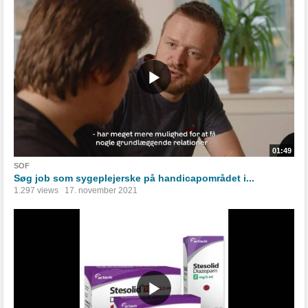
01:49
SOF
Søg job som sygeplejerske på handicapområdet i...
1.297 views
17. november 2021