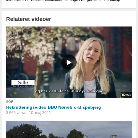
Relateret videoer
02:53
SOF
Rekrutteringsvideo BBU Nørrebro-Bispebjerg
3.666 views
10. maj 2022