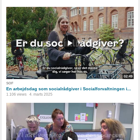
02:49
SOF
En arbejdsdag som socialrådgiver i Socialforvaltningen i...
1.106 views
4. marts 2025