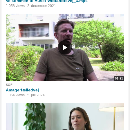
Velkommen til Huset Wibrandtsvej_3.mp4
1.058 views
2. december 2021
01:21
SOF
Amagerfælledvej
1.054 views
5. juli 2024