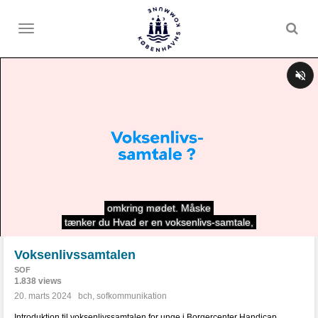
Toggle
menu
Voksenlivssamtalen
SOF
1.838 views
20. marts 2024
bch
,
sofkommunikation
Introduktion til voksenlivssamtalen for unge i Borgercenter Handicap