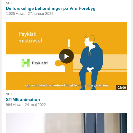
SOF
De forskellige behandlinger på Vifu Forebyg
1.025 views
27. januar 2022
02:00
SOF
STIME animation
994 views
24. maj 2022