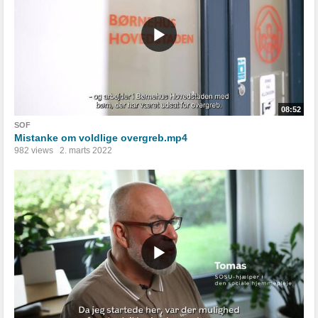
08:52
SOF
Mistanke om voldlige overgreb.mp4
982 views
2. marts 2022