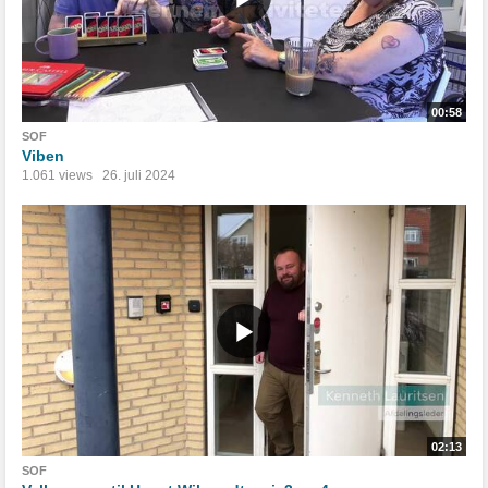
00:58
SOF
Viben
1.061 views
26. juli 2024
02:13
SOF