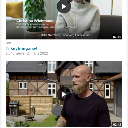
07:10
SOF
Tilknytning.mp4
1.046 views
2. marts 2022
02:42