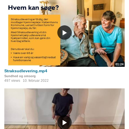
01:24
Straksudlevering.mp4
Sundhed og omsorg
497 views
10. februar 2022