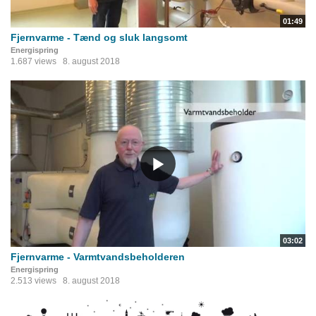
01:49
Fjernvarme - Tænd og sluk langsomt
Energispring
1.687 views
8. august 2018
03:02
Fjernvarme - Varmtvandsbeholderen
Energispring
2.513 views
8. august 2018