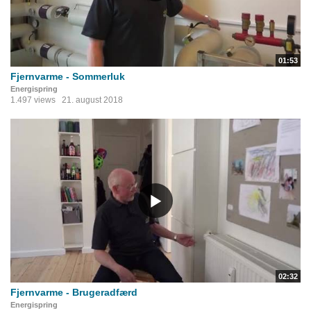
01:53
Fjernvarme - Sommerluk
Energispring
1.497 views
21. august 2018
02:32
Fjernvarme - Brugeradfærd
Energispring