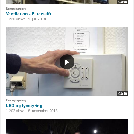
03:00
Energispring
Ventilation - Filterskift
1.220 views
9. juli 2018
03:49
Energispring
LED og lysstyring
1.202 views
8. november 2018