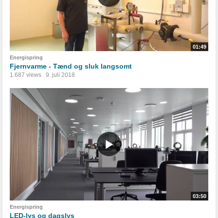
01:49
Energispring
Fjernvarme - Tænd og sluk langsomt
1.687 views
9. juli 2018
03:50
Energispring
LED-lys og dagslys