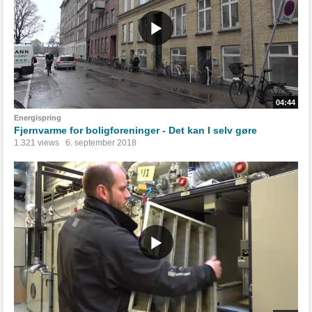
04:44
Energispring
Fjernvarme for boligforeninger - Det kan I selv gøre
1.321 views
6. september 2018