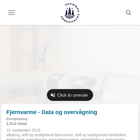
Toggle
menu
Fjernvarme - Data og overvågning
Energispring
1.014 views
10. september 2018
afkøling
,
drift og vedligehold fjernvarme
,
drift og vedligehold ventilation
,
elektronisk overvågning
,
energibesparelse
,
energiforbrug
,
energirigtig