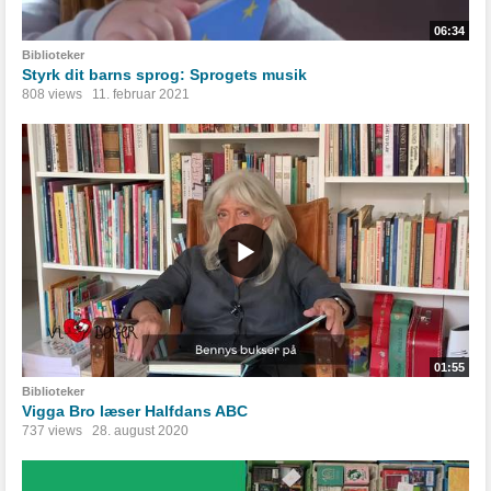
06:34
Biblioteker
Styrk dit barns sprog: Sprogets musik
808 views
11. februar 2021
01:55
Biblioteker
Vigga Bro læser Halfdans ABC
737 views
28. august 2020