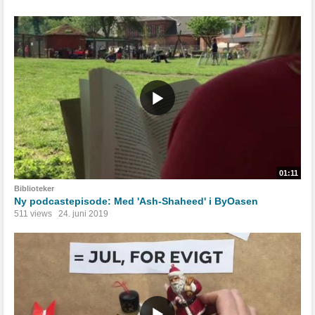
01:11
Biblioteker
Ny podcastepisode: Med 'Ash-Shaheed' i ByOasen
511 views
24. juni 2019