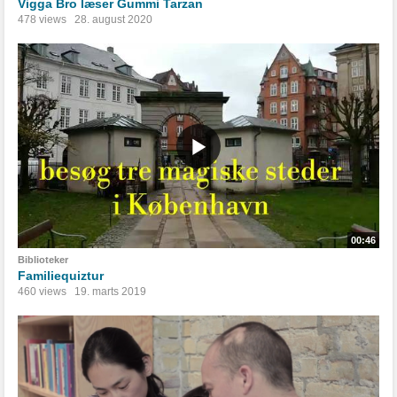
Vigga Bro læser Gummi Tarzan
478 views
28. august 2020
00:46
Biblioteker
Familiequiztur
460 views
19. marts 2019