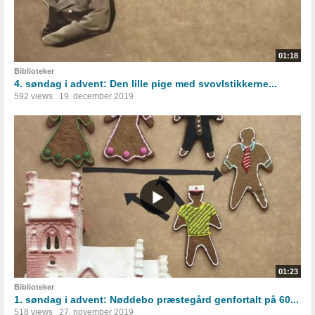
01:18
Biblioteker
4. søndag i advent: Den lille pige med svovlstikkerne...
592 views
19. december 2019
01:23
Biblioteker
1. søndag i advent: Nøddebo præstegård genfortalt på 60...
518 views
27. november 2019