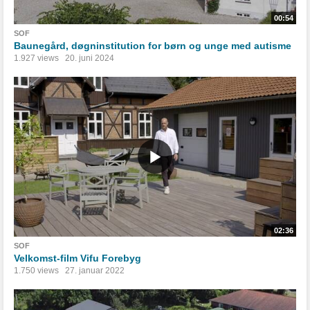
00:54
SOF
Baunegård, døgninstitution for børn og unge med autisme
1.927 views
20. juni 2024
02:36
SOF
Velkomst-film Vifu Forebyg
1.750 views
27. januar 2022