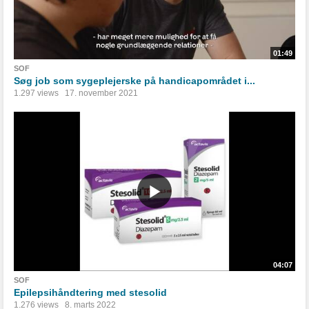
01:49
SOF
Søg job som sygeplejerske på handicapområdet i...
1.297 views
17. november 2021
04:07
SOF
Epilepsihåndtering med stesolid
1.276 views
8. marts 2022