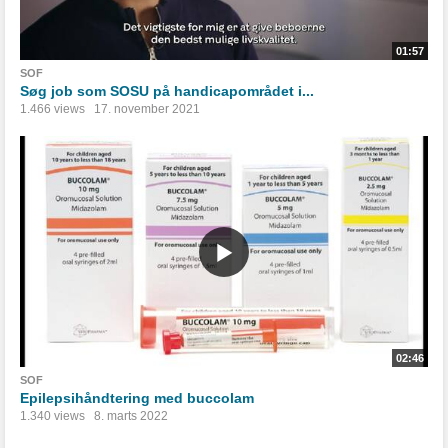
01:57
SOF
Søg job som SOSU på handicapområdet i...
1.466 views
17. november 2021
02:46
SOF
Epilepsihåndtering med buccolam
1.340 views
8. marts 2022