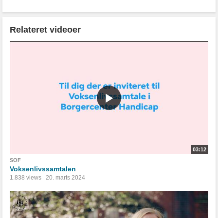
Relateret videoer
03:12
SOF
Voksenlivssamtalen
1.838 views
20. marts 2024