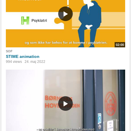
02:00
SOF
STIME animation
994 views
24. maj 2022