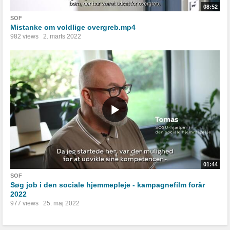
08:52
SOF
Mistanke om voldlige overgreb.mp4
982 views
2. marts 2022
01:44
SOF
Søg job i den sociale hjemmepleje - kampagnefilm forår
2022
977 views
25. maj 2022