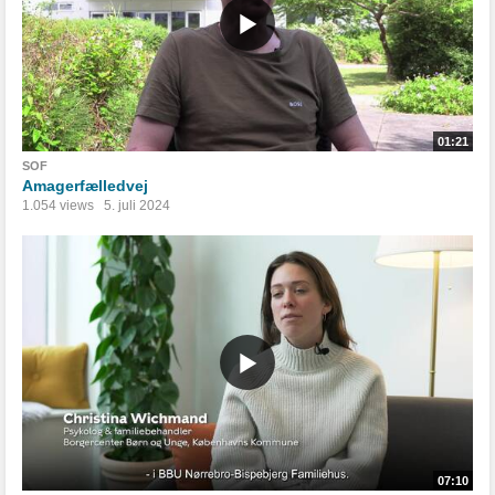
01:21
SOF
Amagerfælledvej
1.054 views
5. juli 2024
07:10