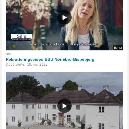
02:53
SOF
Rekrutteringsvideo BBU Nørrebro-Bispebjerg
3.666 views
10. maj 2022