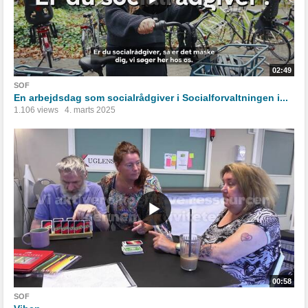
02:49
SOF
En arbejdsdag som socialrådgiver i Socialforvaltningen i...
1.106 views
4. marts 2025
00:58
SOF