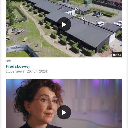
00:44
SOF
Fredskovvej
1.509 views
26. juni 2024