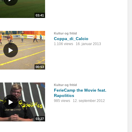
03:41
Kultur og fritid
Coppa_di_Calcio
1.106 views
16. januar 2013
00:53
Kultur og fritid
FerieCamp the Movie feat.
Rapolitics
985 views
12. september 2012
03:27