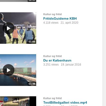
Kultur og fritid
FritidsGuiderne KBH
4.118 views
21. april 2020
01:06
Kultur og fritid
Du er København
3.251 views
19. januar 2016
01:38
Kultur og fritid
TestBilledgalleri video.mp4