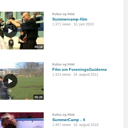
Kultur og fritid
Summercamp-film
1.371 views
10. juni 2010
05:18
Kultur og fritid
Film om ForeningsGuiderne
1.323 views
24. august 2011
05:26
Kultur og fritid
SummerCamp - 4
1.307 views
16. august 2010