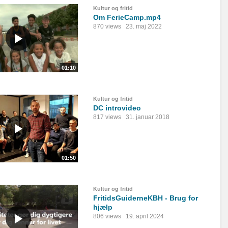
Kultur og fritid
Om FerieCamp.mp4
870 views
23. maj 2022
01:10
Kultur og fritid
DC introvideo
817 views
31. januar 2018
01:50
Kultur og fritid
FritidsGuiderneKBH - Brug for
hjælp
806 views
19. april 2024