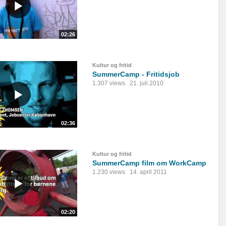
02:26
Kultur og fritid
SummerCamp - Fritidsjob
1.307 views
21. juli 2010
02:36
Kultur og fritid
SummerCamp film om WorkCamp
1.230 views
14. april 2011
02:20