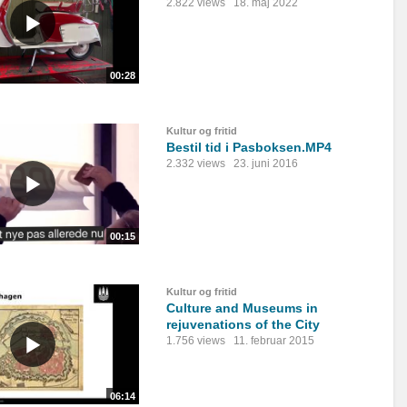
2.822 views
18. maj 2022
00:28
Kultur og fritid
Bestil tid i Pasboksen.MP4
2.332 views
23. juni 2016
00:15
Kultur og fritid
Culture and Museums in
rejuvenations of the City
1.756 views
11. februar 2015
06:14