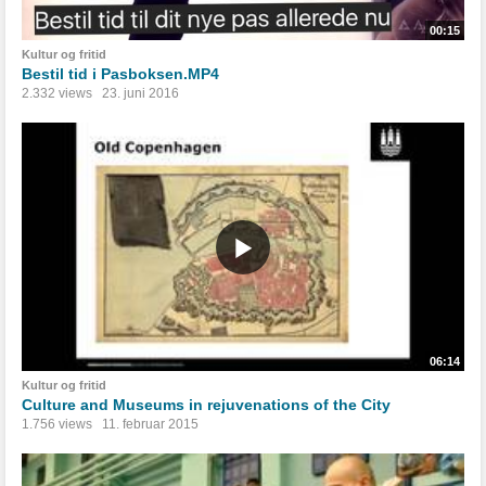
00:15
Kultur og fritid
Bestil tid i Pasboksen.MP4
2.332 views
23. juni 2016
06:14
Kultur og fritid
Culture and Museums in rejuvenations of the City
1.756 views
11. februar 2015