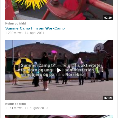
02:20
Kultur og fritid
SummerCamp film om WorkCamp
1.230 views
14. april 2011
02:09
Kultur og fritid
1.161 views
11. august 2010