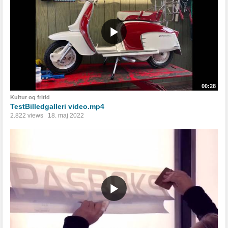
00:28
Kultur og fritid
TestBilledgalleri video.mp4
2.822 views
18. maj 2022