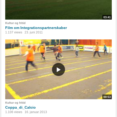
03:41
Kultur og fritid
Film om Integrationspartnerskaber
1.137 views
23. juni 2011
00:53
Kultur og fritid
Coppa_di_Calcio
1.106 views
16. januar 2013