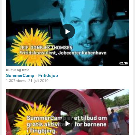
02:36
Kultur og fritid
SummerCamp - Fritidsjob
1.307 views
21. juli 2010