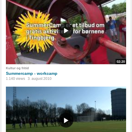
02:20
Kultur og fritid
Summercamp - workcamp
1.140 views
3. august 2010