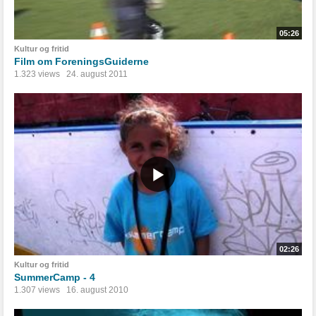
05:26
Kultur og fritid
Film om ForeningsGuiderne
1.323 views
24. august 2011
02:26
Kultur og fritid
SummerCamp - 4
1.307 views
16. august 2010