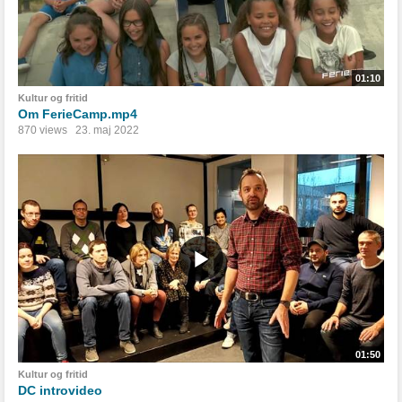
01:10
Kultur og fritid
Om FerieCamp.mp4
870 views
23. maj 2022
01:50
Kultur og fritid
DC introvideo