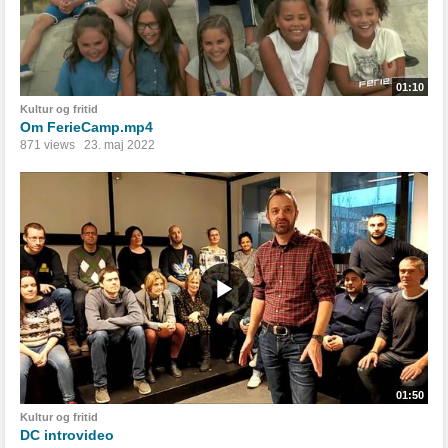
01:10
Kultur og fritid
Om FerieCamp.mp4
871 views
23. maj 2022
01:50
Kultur og fritid
DC introvideo