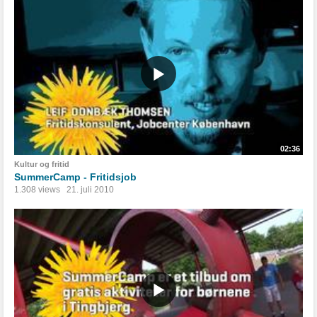
02:36
Kultur og fritid
SummerCamp - Fritidsjob
1.308 views
21. juli 2010