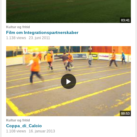
03:41
Kultur og fritid
Film om Integrationspartnerskaber
1.138 views
23. juni 2011
00:53
Kultur og fritid
Coppa_di_Calcio
1.108 views
16. januar 2013