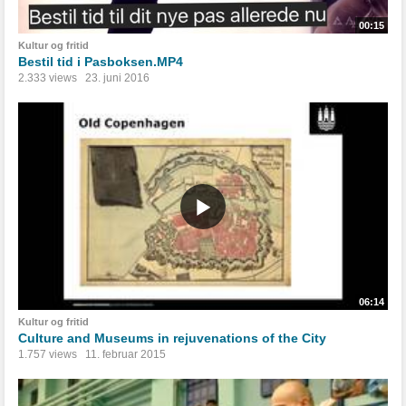
00:15
Kultur og fritid
Bestil tid i Pasboksen.MP4
2.333 views
23. juni 2016
06:14
Kultur og fritid
Culture and Museums in rejuvenations of the City
1.757 views
11. februar 2015