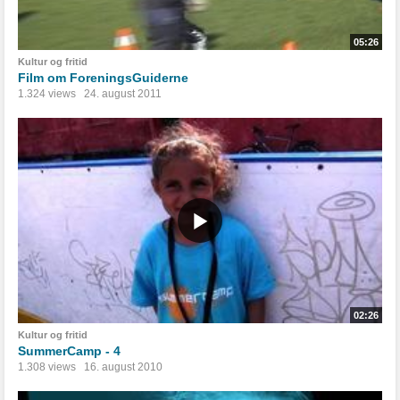
05:26
Kultur og fritid
Film om ForeningsGuiderne
1.324 views
24. august 2011
02:26
Kultur og fritid
SummerCamp - 4
1.308 views
16. august 2010