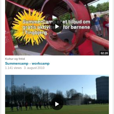
02:20
Kultur og fritid
Summercamp - workcamp
1.141 views
3. august 2010