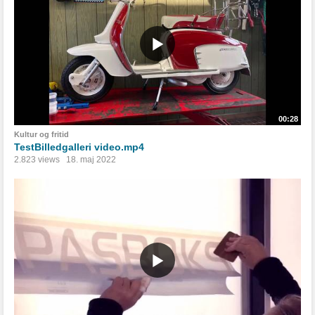
00:28
Kultur og fritid
TestBilledgalleri video.mp4
2.823 views
18. maj 2022