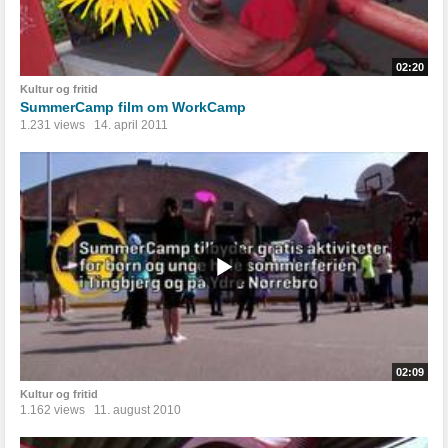
02:20
Kultur og fritid
SummerCamp film om WorkCamp
1.231 views
14. april 2011
02:09
Kultur og fritid
1.162 views
11. august 2010